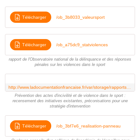
Télécharger
/ob_3b8033_valeursport
Télécharger
/ob_a75dc9_statviolences
rapport de l'Observatoire national de la délinquance et des réponses
pénales sur les violences dans le sport
http://www.ladocumentationfrancaise.fr/var/storage/rapports-publics/124000577/0000.pdf
Prévention des actes d'incivilité et de violence dans le sport :
recensement des initiatives existantes, préconisations pour une
stratégie d'intervention
Télécharger
/ob_3bf7e6_realisation-panneau