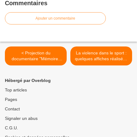
Commentaires
Ajouter un commentaire
< Projection du
La violence dans le sport :
documentaire "Mémoires
quelques affiches réalisées
de la guerre d'Algérie dans
par les élèves de T2 >
la vallée de l'Ondaine"
Hébergé par Overblog
Top articles
Pages
Contact
Signaler un abus
C.G.U.