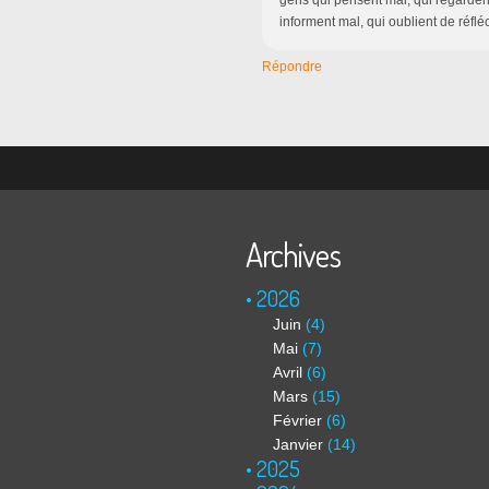
gens qui pensent mal, qui regardent 
informent mal, qui oublient de réflé
Répondre
Archives
2026
Juin
(4)
Mai
(7)
Avril
(6)
Mars
(15)
Février
(6)
Janvier
(14)
2025