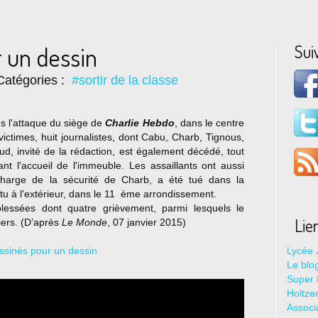
Sui
 un dessin
Catégories :
#sortir de la classe
s l'attaque du siège de
Charlie Hebdo
, dans le centre
 victimes, huit journalistes, dont Cabu, Charb, Tignous,
d, invité de la rédaction, est également décédé, tout
 l'accueil de l'immeuble. Les assaillants ont aussi
charge de la sécurité de Charb, a été tué dans la
tu à l'extérieur, dans le 11 ème arrondissement.
essées dont quatre grièvement, parmi lesquels le
Lie
iers. (D’après
Le Monde
, 07 janvier 2015)
Lycée 
Le blo
Super 8
Holtze
Associ