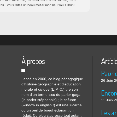
la mauvaise télé, qui n ont pas le sens critique, qui s
chir... vous faites un beau métier monsieur louis Brun!
À propos
Articl
Lancé en 2006, ce blog pédagogique
26 Juin 
d'histoire-géographie et d'éducation
morale et civique (E.M.C.) tire son
nom d'un terme issu du parler gaga
(le parler stéphanois) ; le cafuron
11 Juin 2
(window in english !) est une lucarne
ou un oeil de boeuf éclairant un
réduit. Ce blog s'adresse tout autant