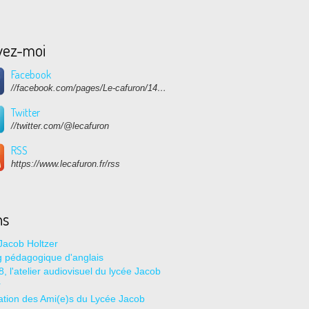
vez-moi
Facebook
//facebook.com/pages/Le-cafuron/1415682768741632
Twitter
//twitter.com/@lecafuron
RSS
https://www.lecafuron.fr/rss
ns
Jacob Holtzer
g pédagogique d'anglais
, l'atelier audiovisuel du lycée Jacob
r
ation des Ami(e)s du Lycée Jacob