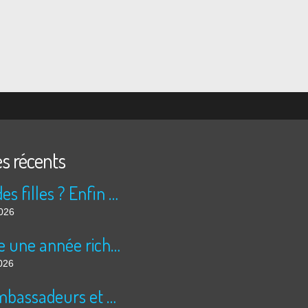
es récents
Peur des filles ? Enfin rassuré ?
2026
Encore une année riche en cinéma pour Super 8 !
026
Les ambassadeurs et SUPER 8 - La solidarité en action