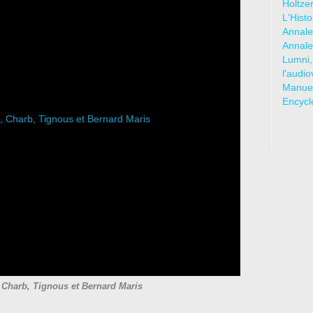
Holtze
L'Hist
Annale
Annale
Lumni,
l'audio
Manuel
Encycl
 Charb, Tignous et Bernard Maris