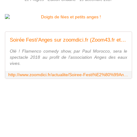
Soirée Festi'Anges sur zoomdici.fr (Zoom43.fr et Zoom42.fr)
Olé ! Flamenco comedy show, par Paul Morocco, sera le
spectacle 2018 au profit de l'association Anges des eaux
vives.
http://www.zoomdici.fr/actualite/Soiree-Festi%E2%80%99Anges-id162224.html