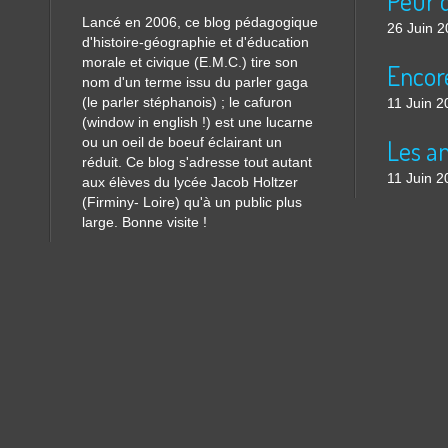
Lancé en 2006, ce blog pédagogique
26 Juin 
d'histoire-géographie et d'éducation
morale et civique (E.M.C.) tire son
nom d'un terme issu du parler gaga
(le parler stéphanois) ; le cafuron
11 Juin 2
(window in english !) est une lucarne
ou un oeil de boeuf éclairant un
réduit. Ce blog s'adresse tout autant
11 Juin 2
aux élèves du lycée Jacob Holtzer
(Firminy- Loire) qu'à un public plus
large. Bonne visite !