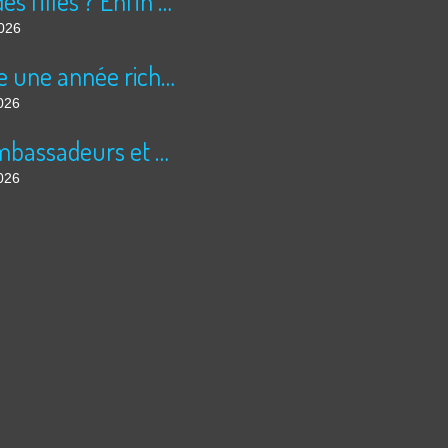
Peur des filles ? Enfin rassuré ?
2026
Encore une année riche en cinéma pour Super 8 !
026
Les ambassadeurs et SUPER 8 - La solidarité en action
026