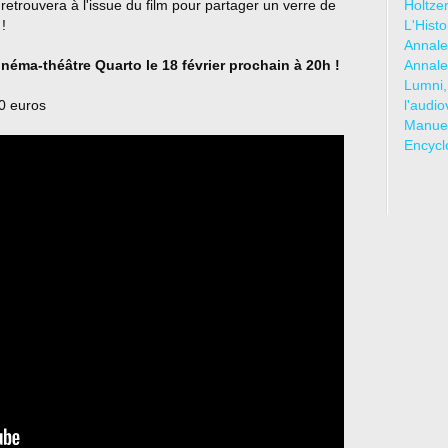
retrouvera à l'issue du film pour partager un verre de
Holtze
s
!
L'Hist
Annale
ma-théâtre Quarto le 18 février prochain à 20h !
Annale
Lumni,
50 euros
l'audio
Manuel
Encycl