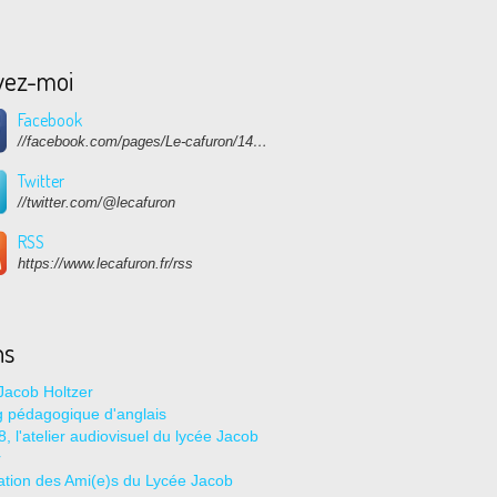
vez-moi
Facebook
//facebook.com/pages/Le-cafuron/1415682768741632
Twitter
//twitter.com/@lecafuron
RSS
https://www.lecafuron.fr/rss
ns
Jacob Holtzer
g pédagogique d'anglais
, l'atelier audiovisuel du lycée Jacob
r
ation des Ami(e)s du Lycée Jacob