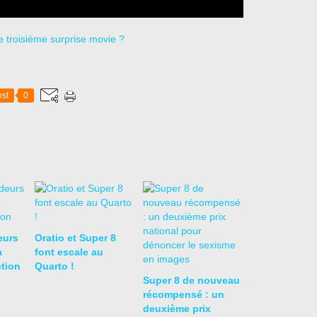
st
0
eurs
Oratio et Super 8
a
font escale au
ction
Quarto !
Super 8 de nouveau
récompensé : un
deuxième prix