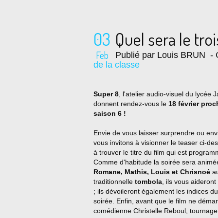
03
Quel sera le tr
Feb
Publié par Louis BRUN
- 
de la classe
Super 8
, l'atelier audio-visuel du lycée 
donnent rendez-vous le
18 février proc
saison 6 !
Envie de vous laisser surprendre ou envi
vous invitons à visionner le teaser ci-des
à trouver le titre du film qui est progra
Comme d'habitude la soirée sera animée 
Romane, Mathis, Louis et Chrisnoé
au
traditionnelle
tombola
, ils vous aideron
; ils dévoileront également les indices 
soirée. Enfin, avant que le film ne déma
comédienne Christelle Reboul, tournage 