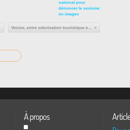
national pour
dénoncer le sexisme
en images
Venise, entre valorisation touristique et protection du patrimoine
À propos
Articl