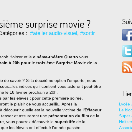
Sui
oisième surprise movie ?
Catégories :
#atelier audio-visuel
,
#sortir
Jacob Holtzer et le
cinéma-théâtre Quarto
vous
hain à 20h pour le troisième Surprise Movie de la
e de savoir ? Si la deuxième option l'emporte, nous
sous...les indices qu'il contient vous aideront peut-être
Lie
mmé le 18 février prochain à 20h.
par les élèves ; pour cette première soirée,
ront le plaisir de vous accueillir...Après la
Lycée 
t à découvrir quelle est la nouvelle victime de
l'Effaceur
Le blo
du teaser et assureront une
présentation du film
de la
Super 8
rre, vous pourrez découvrir le
superkiffe
de la
Holtze
que les élèves ont effectué l'année passée.
Associ