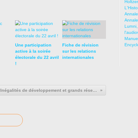
Holtze
L'Hist
Annale
Annale
Lumni,
l'audio
Manuel
Encycl
Une participation
Fiche de révision
active à la soirée
sur les relations
électorale du 22 avril
internationales
!
Inégalités de développement et grands réseaux d’échanges dans le monde