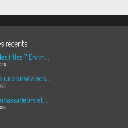
es récents
Peur des filles ? Enfin rassuré ?
2026
Encore une année riche en cinéma pour Super 8 !
026
Les ambassadeurs et SUPER 8 - La solidarité en action
026