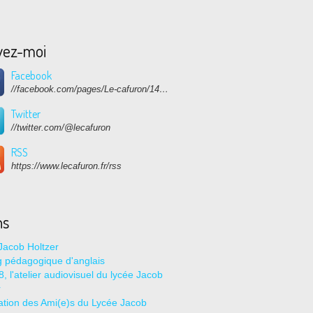
vez-moi
Facebook
//facebook.com/pages/Le-cafuron/1415682768741632
Twitter
//twitter.com/@lecafuron
RSS
https://www.lecafuron.fr/rss
ns
Jacob Holtzer
g pédagogique d'anglais
, l'atelier audiovisuel du lycée Jacob
r
ation des Ami(e)s du Lycée Jacob