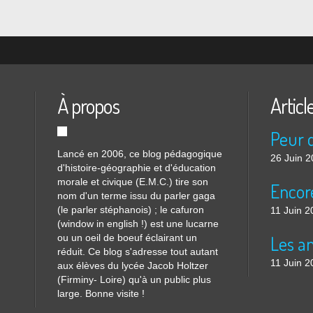
À propos
Articl
Lancé en 2006, ce blog pédagogique
26 Juin 
d'histoire-géographie et d'éducation
morale et civique (E.M.C.) tire son
nom d'un terme issu du parler gaga
(le parler stéphanois) ; le cafuron
11 Juin 2
(window in english !) est une lucarne
ou un oeil de boeuf éclairant un
réduit. Ce blog s'adresse tout autant
11 Juin 2
aux élèves du lycée Jacob Holtzer
(Firminy- Loire) qu'à un public plus
large. Bonne visite !