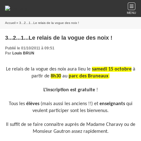
MENU
Accueil
» 3...2...1...Le relais de la vogue des noix !
3...2...1...Le relais de la vogue des noix !
Publié le 01/10/2011 à 09:51
Par
Louis BRUN
Le relais de la vogue des noix aura lieu le
samedi 15 octobre
à
partir de
8h30
au
parc des Bruneaux
L'inscription est gratuite
!
Tous les
élèves
(mais aussi les anciens !!) et
enseignants
qui
veulent participer sont les bienvenus.
Il suffit de se faire connaitre auprès de Madame Charavy ou de
Monsieur Gautron assez rapidement.