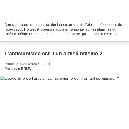
Après plusieurs semaines de dur labeur au sein de l’atelier d’éloquence du
lycée Jacob Holtzer, 9 lycéens s’apprêtent à monter sur les planches du
cinéma-théâtre Quarto pour défendre une cause qui leur tient à cœur : la
défense des droits de l’homme....
L’antisionisme est-il un antisémitisme ?
Publié le 16/11/2024 à 08:18
Par
Louis BRUN