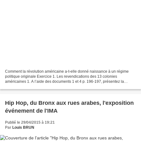
Comment la révolution américaine a-t-elle donné naissance à un régime
politique originale Exercice 1. Les revendications des 13 colonies
américaines 1. A l’aide des documents 1 et 4 p. 196-197, présentez la
situation politique et économique des territoires...
Hip Hop, du Bronx aux rues arabes, l'exposition
événement de l'IMA
Publié le 29/04/2015 à 19:21
Par
Louis BRUN