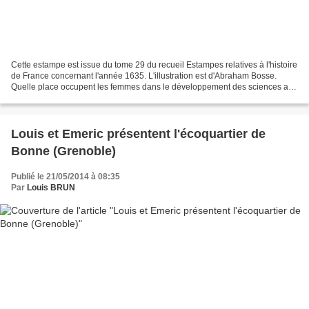
Cette estampe est issue du tome 29 du recueil Estampes relatives à l'histoire
de France concernant l'année 1635. L'illustration est d'Abraham Bosse.
Quelle place occupent les femmes dans le développement des sciences aux
XVII° et XVIII° siècles ? Exercice...
Louis et Emeric présentent l'écoquartier de
Bonne (Grenoble)
Publié le 21/05/2014 à 08:35
Par
Louis BRUN