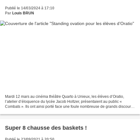
Publié le 14/03/2024 à 17:10
Par
Louis BRUN
Mardi 12 mars au cinéma théâtre Quarto à Unieux, les élèves d’Oratio,
l’atelier d’éloquence du lycée Jacob Holtzer, présentaient au public «
Combats ». Ils ont ainsi porté face une foule nombreuse de grands discours
pour dénoncer de grands fléaux. TL7...
Super 8 chausse des baskets !
Publié le 23/09/2021 à 20:50