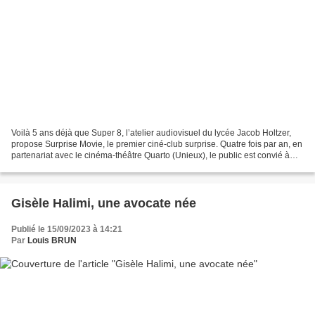
Voilà 5 ans déjà que Super 8, l’atelier audiovisuel du lycée Jacob Holtzer,
propose Surprise Movie, le premier ciné-club surprise. Quatre fois par an, en
partenariat avec le cinéma-théâtre Quarto (Unieux), le public est convié à
découvrir sur grand écran...
Gisèle Halimi, une avocate née
Publié le 15/09/2023 à 14:21
Par
Louis BRUN