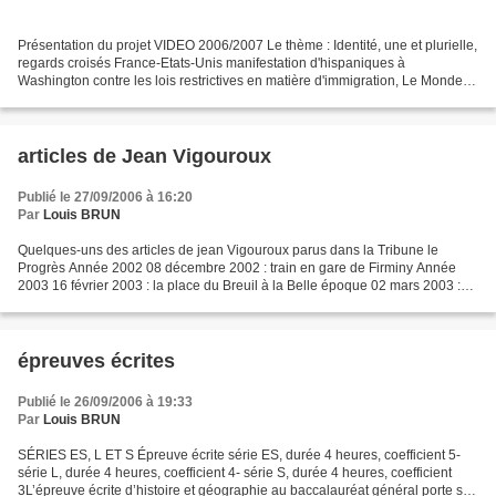
Présentation du projet VIDEO 2006/2007 Le thème : Identité, une et plurielle,
regards croisés France-Etats-Unis manifestation d'hispaniques à
Washington contre les lois restrictives en matière d'immigration, Le Monde,
29 mars 2006 Classes concernées Le...
articles de Jean Vigouroux
Publié le 27/09/2006 à 16:20
Par
Louis BRUN
Quelques-uns des articles de jean Vigouroux parus dans la Tribune le
Progrès Année 2002 08 décembre 2002 : train en gare de Firminy Année
2003 16 février 2003 : la place du Breuil à la Belle époque 02 mars 2003 :
les luttes de mineurs 04 mai 2003 : la...
épreuves écrites
Publié le 26/09/2006 à 19:33
Par
Louis BRUN
SÉRIES ES, L ET S Épreuve écrite série ES, durée 4 heures, coefficient 5-
série L, durée 4 heures, coefficient 4- série S, durée 4 heures, coefficient
3L’épreuve écrite d’histoire et géographie au baccalauréat général porte sur