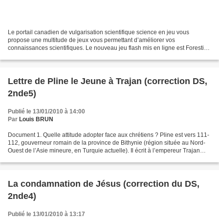
Le portail canadien de vulgarisation scientifique science en jeu vous
propose une multitude de jeux vous permettant d’améliorer vos
connaissances scientifiques. Le nouveau jeu flash mis en ligne est Forestia.
Dans ce jeu de simulation et de stratégie,...
Lettre de Pline le Jeune à Trajan (correction DS,
2nde5)
Publié le 13/01/2010 à 14:00
Par
Louis BRUN
Document 1. Quelle attitude adopter face aux chrétiens ? Pline est vers 111-
112, gouverneur romain de la province de Bithynie (région située au Nord-
Ouest de l’Asie mineure, en Turquie actuelle). Il écrit à l’empereur Trajan
pour lui demander son avis....
La condamnation de Jésus (correction du DS,
2nde4)
Publié le 13/01/2010 à 13:17