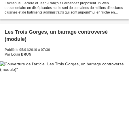
Emmanuel Leclère et Jean-François Fernandez proposent un Web
documentaire en dix épisodes sur le sort de centaines de milliers d'hectares
d'usines et de bâtiments administratifs qui sont aujourd'hui en friche en
Europe centrale et orientale, 20 ans après...
Les Trois Gorges, un barrage controversé
(module)
Publié le 05/01/2010 à 07:30
Par
Louis BRUN