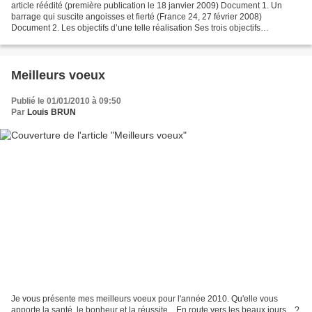
article réédité (première publication le 18 janvier 2009) Document 1. Un
barrage qui suscite angoisses et fierté (France 24, 27 février 2008)
Document 2. Les objectifs d’une telle réalisation Ses trois objectifs
principaux répondent à des défis qui ont...
Meilleurs voeux
Publié le 01/01/2010 à 09:50
Par
Louis BRUN
Je vous présente mes meilleurs voeux pour l'année 2010. Qu'elle vous
apporte la santé, le bonheur et la réussite... En route vers les beaux jours... ?