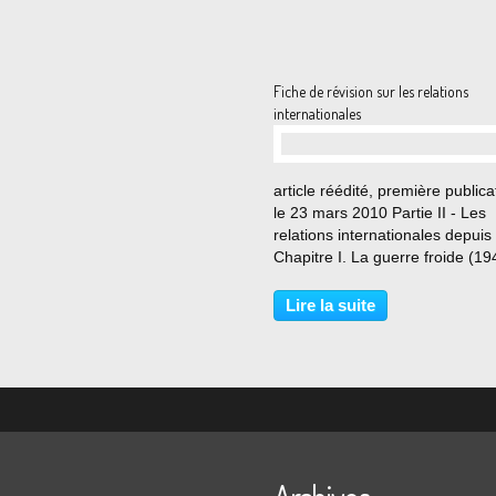
Fiche de révision sur les relations
internationales
…
article réédité, première publica
le 23 mars 2010 Partie II - Les
relations internationales depui
Chapitre I. La guerre froide (19
1991) I. Une paix impossible
Pourquoi la grande alliance
Lire la suite
s'effondre-t-elle ? (ou pourquoi 
guerre froide ?)...