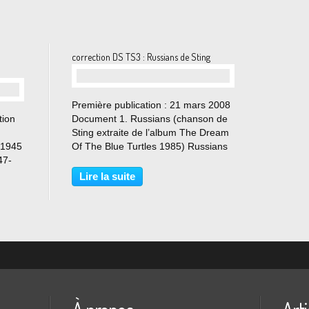
correction DS TS3 : Russians de Sting
…
Première publication : 21 mars 2008
tion
Document 1. Russians (chanson de
Sting extraite de l’album The Dream
s 1945
Of The Blue Turtles 1985) Russians
47-
Russes In Europe and America
There's a growing feeling of hysteria
Lire la suite
Conditioned to respond to all the
la
threats In...