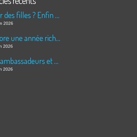
cles récents
Peur des filles ? Enfin rassuré ?
in 2026
Encore une année riche en cinéma pour Super 8 !
in 2026
Les ambassadeurs et SUPER 8 - La solidarité en action
in 2026