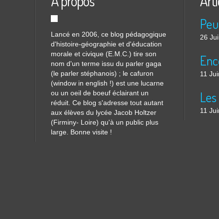
À propos
Arti
Lancé en 2006, ce blog pédagogique
26 Ju
d'histoire-géographie et d'éducation
morale et civique (E.M.C.) tire son
nom d'un terme issu du parler gaga
(le parler stéphanois) ; le cafuron
11 Ju
(window in english !) est une lucarne
ou un oeil de boeuf éclairant un
réduit. Ce blog s'adresse tout autant
11 Ju
aux élèves du lycée Jacob Holtzer
(Firminy- Loire) qu'à un public plus
large. Bonne visite !