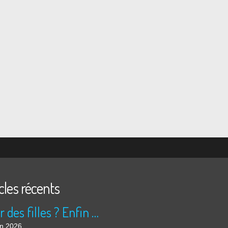
cles récents
Peur des filles ? Enfin rassuré ?
in 2026