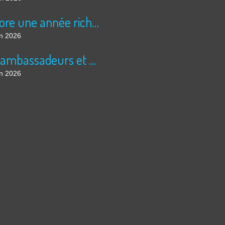
Encore une année riche en cinéma pour Super 8 !
in 2026
Les ambassadeurs et SUPER 8 - La solidarité en action
in 2026