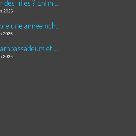
Peur des filles ? Enfin rassuré ?
in 2026
Encore une année riche en cinéma pour Super 8 !
in 2026
Les ambassadeurs et SUPER 8 - La solidarité en action
in 2026