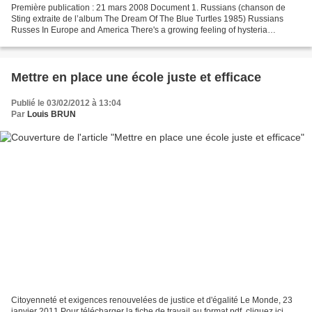
Première publication : 21 mars 2008 Document 1. Russians (chanson de
Sting extraite de l’album The Dream Of The Blue Turtles 1985) Russians
Russes In Europe and America There's a growing feeling of hysteria
Conditioned to respond to all the threats In...
Mettre en place une école juste et efficace
Publié le 03/02/2012 à 13:04
Par
Louis BRUN
Citoyenneté et exigences renouvelées de justice et d'égalité Le Monde, 23
janvier 2011 Pour télécharger la fiche de travail au format pdf, cliquez ici