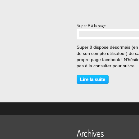
Super 8 à la page !
…
Super 8 dispose désormais (en
de son compte utilisateur) de s
propre page facebook ! N'hésit
pas à la consulter pour suivre
l'actualité et les travaux de l'atel
audio-visuel du lycée Jacob Hol
Lire la suite
en cliquant sur l'image ci-desso
On se...
Archives