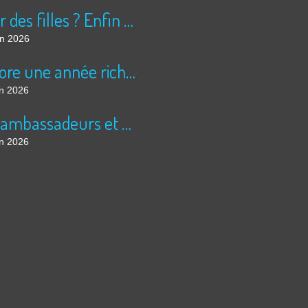
Peur des filles ? Enfin rassuré ?
in 2026
Encore une année riche en cinéma pour Super 8 !
in 2026
Les ambassadeurs et SUPER 8 - La solidarité en action
in 2026