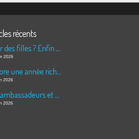
cles récents
Peur des filles ? Enfin rassuré ?
in 2026
Encore une année riche en cinéma pour Super 8 !
in 2026
Les ambassadeurs et SUPER 8 - La solidarité en action
in 2026