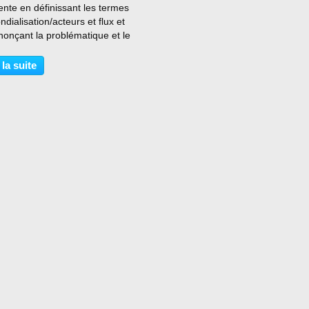
nte en définissant les termes
dialisation/acteurs et flux et
nonçant la problématique et le
uels sont les acteurs impliqués
le système mondialisé ?
 la suite
nt s'organisent les flux de
 diverse...