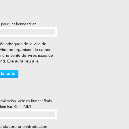
e pour une bonne action
…
diathèques de la ville de
Etienne organisent le samedi
 une vente de livres issus de
ond. Elle aura lieu à la
thèque de Tarentaize (prix de
: 1 euro le livre). L'argent
 la suite
é sera reversé à des
ations oeuvrant...
ialisation : acteurs, flux et débats
tion Bac Blanc 2017)
…
e élabore une introduction