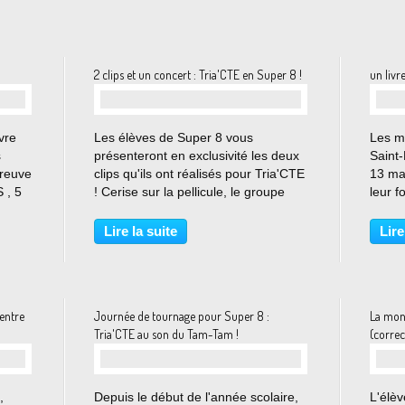
2 clips et un concert : Tria'CTE en Super 8 !
un livr
…
vre
Les élèves de Super 8 vous
Les mé
s
présenteront en exclusivité les deux
Saint-
preuve
clips qu'ils ont réalisés pour Tria'CTE
13 mai
 , 5
! Cerise sur la pellicule, le groupe
leur f
 et
sera présent pour nous offrir un
média
concert privé ! Venez nombreux le
vente 
Lire la suite
Lire
es
jeudi 1ier juin à partir de 12h50 (salle
récolt
de...
associ
 entre
Journée de tournage pour Super 8 :
La mond
Tria'CTE au son du Tam-Tam !
(correc
…
,
Depuis le début de l'année scolaire,
L'élèv