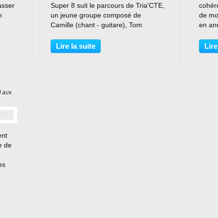
asser
Super 8 suit le parcours de Tria'CTE,
cohére
n
un jeune groupe composé de
de mon
Camille (chant - guitare), Tom
en an
-vous
(basse) et Emma (percussions) et
plan Q
rner
qui récemment encore s'illustrait
dans 
Lire la suite
Lire
reste
brillamment lors de la finale du
Comme
tremplin Nos Talents...
nature
0 aux
ent
ce de
es
es
inoise
lution