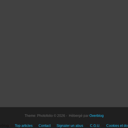
Theme: Photofolio © 2026 - Hébergé par
Overblog
erblog
Top articles
Contact
Signaler un abus
C.G.U.
Cookies et d