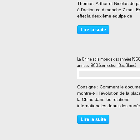
Thomas, Arthur et Nicolas de p
à l'action ce dimanche 7 mai. E
effet la deuxième équipe de
tournage s'était donnée rendez
au parc des Bruneaux pour tou
Lire la suite
le second clip de Tria'CTE : ça 
entre nous...
La Chine et le monde des années 196
années 1980.(correction Bac Blanc)
…
Consigne : Comment le docum
montre-t-il l’évolution de la pla
la Chine dans les relations
internationales depuis les anné
1960 et comment explique-t-il l
changements de la politique ch
Lire la suite
qui sont à l’origine de cette évo
à partir...