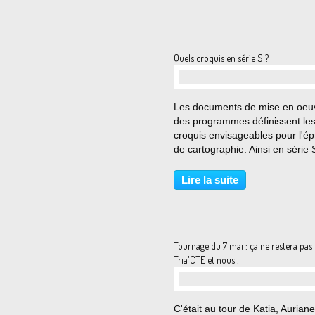
Quels croquis en série S ?
…
Les documents de mise en oeu
des programmes définissent le
croquis envisageables pour l'é
de cartographie. Ainsi en série S
croquis ont été retenus : - Pôles
flux de la mondialisation. ‐ Une
Lire la suite
inégale intégration des territoir
dans la...
Tournage du 7 mai : ça ne restera pas
Tria'CTE et nous !
…
C'était au tour de Katia, Auriane