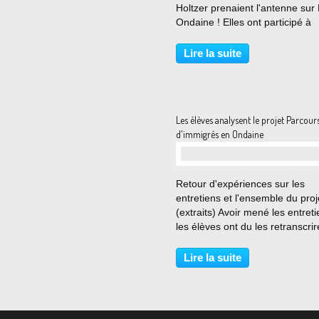
Holtzer prenaient l'antenne sur
Ondaine ! Elles ont participé à
l'émission Timlilit animée comm
chaque dimanche de 18h10 à 
Lire la suite
par Mohamed Mamri. Ce fut
l'occasion de revenir sur le...
Les élèves analysent le projet Parcour
d'immigrés en Ondaine
…
Retour d'expériences sur les
entretiens et l'ensemble du proj
(extraits) Avoir mené les entreti
les élèves ont du les retranscrir
choisir (selon eux) les passages
plus pertinents. Ils devaient justi
Lire la suite
leurs choix. Ils ont également du