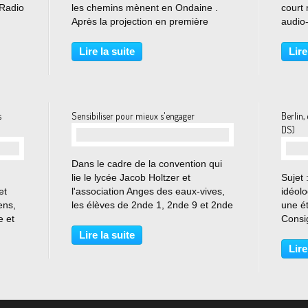
 Radio
les chemins mènent en Ondaine .
court 
Après la projection en première
audio-
e
partie des travaux de Super 8,
projet
20h
l'atelier audiovisuel du lycée Jacob
docum
Lire la suite
Lire
Holtzer, Le public nombreux a pu
mènen
découvrir le...
sera p
s
Sensibiliser pour mieux s'engager
Berlin,
DS)
…
Dans le cadre de la convention qui
lie le lycée Jacob Holtzer et
Sujet 
et
l'association Anges des eaux-vives,
idéolo
ens,
les élèves de 2nde 1, 2nde 9 et 2nde
une é
e et
10 ont pu participer à une demi-
Consi
 les
journée de sensibilisation consacrée
chacu
Lire la suite
fier
aux thèmes du handicap et de
montr
Lire
...
l'engagement. Dans...
que Be
de l’a