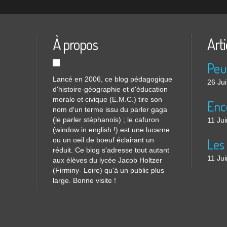
À propos
Arti
Lancé en 2006, ce blog pédagogique
26 Ju
d'histoire-géographie et d'éducation
morale et civique (E.M.C.) tire son
nom d'un terme issu du parler gaga
(le parler stéphanois) ; le cafuron
11 Ju
(window in english !) est une lucarne
ou un oeil de boeuf éclairant un
réduit. Ce blog s'adresse tout autant
11 Ju
aux élèves du lycée Jacob Holtzer
(Firminy- Loire) qu'à un public plus
large. Bonne visite !