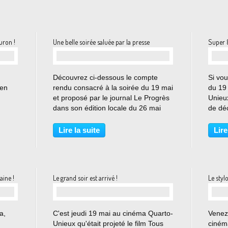
uron !
Une belle soirée saluée par la presse
Super 8
…
Découvrez ci-dessous le compte
Si vo
 en
rendu consacré à la soirée du 19 mai
du 19
et proposé par le journal Le Progrès
Unieux
dans son édition locale du 26 mai
de déc
r le
2016. Télécharger l'article du
premie
Progrès (25 mai 2016)
par Su
Lire la suite
Lire
ions
lycée 
aine !
Le grand soir est arrivé !
Le styl
…
a,
C'est jeudi 19 mai au cinéma Quarto-
Venez
Unieux qu'était projeté le film Tous
ciném