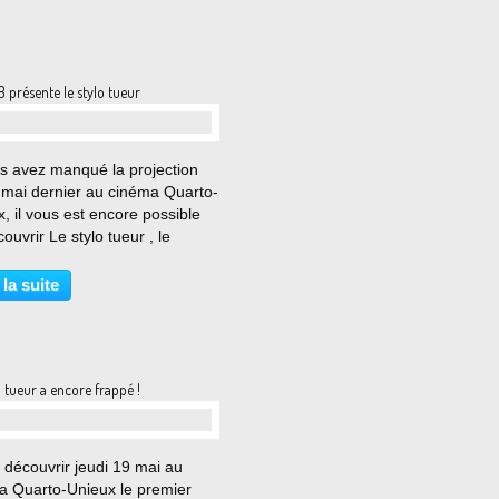
 présente le stylo tueur
…
us avez manqué la projection
 mai dernier au cinéma Quarto-
, il vous est encore possible
ouvrir Le stylo tueur , le
r court métrage écrit et réalisé
per 8, l'atelier audio-visuel du
 la suite
Jacob Holtzer. Bravo à toute...
o tueur a encore frappé !
…
 découvrir jeudi 19 mai au
a Quarto-Unieux le premier