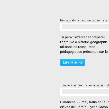
Révise gratuitement ton bac sur le caf
…
Tu peux t'exercer et préparer
l'épreuve d'histoire-géographie
utilisant les ressources
pédagogiques présentes sur le
cafuron ! Il te suffit de choisir su
site à haut de page d'accueil la
Lire la suite
catégorie Terminale S : correct
de DS et de bac blancs,...
Tous les chemins mènent à Radio Ond
…
Dimanche 22 mai, Katia et Laur
élèves de 1ière du lycée Jacob