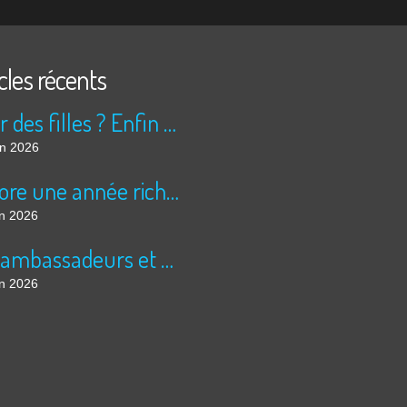
cles récents
Peur des filles ? Enfin rassuré ?
in 2026
Encore une année riche en cinéma pour Super 8 !
in 2026
Les ambassadeurs et SUPER 8 - La solidarité en action
in 2026