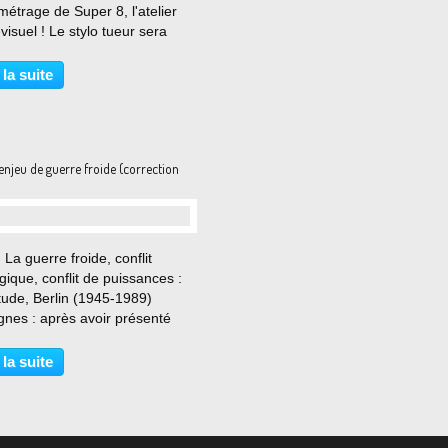
métrage de Super 8, l'atelier
visuel ! Le stylo tueur sera
é en première partie du
entaire Tous les chemins
 la suite
t en Ondaine . Toute l'équipe
résente pour présenter...
 enjeu de guerre froide (correction
…
: La guerre froide, conflit
gique, conflit de puissances :
tude, Berlin (1945-1989)
gnes : après avoir présenté
n des documents, vous
erez en quoi ils nous montrent
 la suite
rlin est un des lieux majeurs
ffrontement...