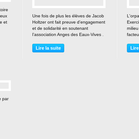
toire
…
jeux
Une fois de plus les élèves de Jacob
L'orp
re et
Holtzer ont fait preuve d’engagement
Exerci
et de solidarité en soutenant
milie
l’association Anges des Eaux-Vives .
facteu
e
Depuis maintenant plus de 10 ans, le
défini
quez
lycée Jacob Holtzer est partenaire de
schéma
Lire la suite
Lire
l’association chambonnaire Anges
Quels 
des...
e par
ui
space
 d’une