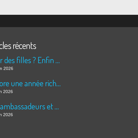
cles récents
Peur des filles ? Enfin rassuré ?
in 2026
Encore une année riche en cinéma pour Super 8 !
in 2026
Les ambassadeurs et SUPER 8 - La solidarité en action
in 2026