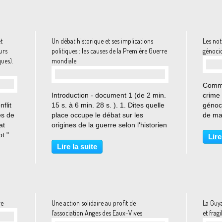
t
Un débat historique et ses implications
Les not
urs
politiques : les causes de la Première Guerre
génocid
ques).
mondiale
Comme
…
Introduction - document 1 (de 2 min.
crime 
flit
15 s. à 6 min. 28 s. ). 1. Dites quelle
génoc
es de
place occupe le débat sur les
de ma
at
origines de la guerre selon l'historien
d’une 
ot "
Stanislas Jeannesson dans
de l’i
Lire
a
l'historiographie et précisez quels
quoi 
Lire la suite
Herzl.
enjeux cette question soulève. 2.
du XX°
Dites quelles...
re
Une action solidaire au profit de
La Guya
l’association Anges des Eaux-Vives
et fragi