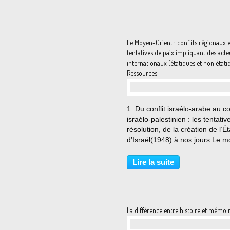
Le Moyen-Orient : conflits régionaux e
tentatives de paix impliquant des acte
internationaux (étatiques et non étati
Ressources
…
1. Du conflit israélo-arabe au con
israélo-palestinien : les tentativ
résolution, de la création de l’Ét
d’Israël(1948) à nos jours Le m
sionisme " n'apparaît pas pour l
première fois sous la plume de 
Lire la suite
Le néologisme " Zionismus ",...
La différence entre histoire et mémoi