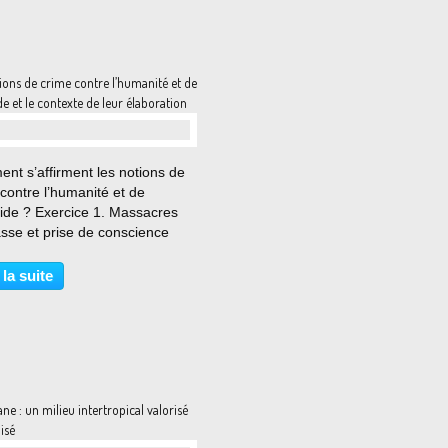
ions de crime contre l’humanité et de
e et le contexte de leur élaboration
…
nt s’affirment les notions de
contre l’humanité et de
ide ? Exercice 1. Massacres
sse et prise de conscience
« crime sans nom ». 1. A l’aide
ntroduction p. 194, dites par
 la suite
est marquée la première moitié
 siècle....
ne : un milieu intertropical valorisé
lisé