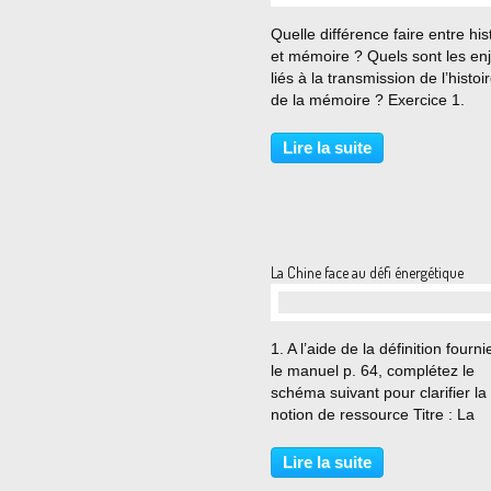
…
Quelle différence faire entre his
et mémoire ? Quels sont les en
liés à la transmission de l’histoi
de la mémoire ? Exercice 1.
Transmettre le passé 1. Dites
comment l’historien Henri-Iréné
Lire la suite
Marrou définit l’histoire et expli
sa définition...
La Chine face au défi énergétique
…
1. A l’aide de la définition fourni
le manuel p. 64, complétez le
schéma suivant pour clarifier la
notion de ressource Titre : La
ressource, une notion relative q
varie dans le temps et dans l’e
Lire la suite
selon les besoins et les usages