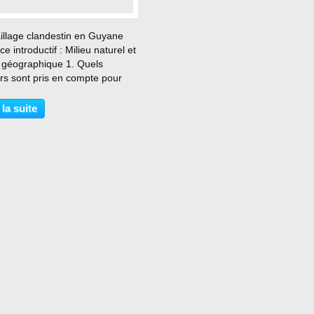
…
aillage clandestin en Guyane
ce introductif : Milieu naturel et
u géographique 1. Quels
rs sont pris en compte pour
r un milieu naturel ; réalisez un
 illustrant cette définition 2.
 la suite
facteurs sont pris en compte...