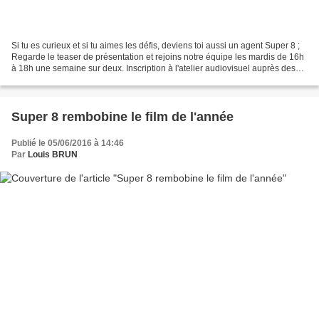
Si tu es curieux et si tu aimes les défis, deviens toi aussi un agent Super 8 ;
Regarde le teaser de présentation et rejoins notre équipe les mardis de 16h
à 18h une semaine sur deux. Inscription à l'atelier audiovisuel auprès des
professeurs concernés...
Super 8 rembobine le film de l'année
Publié le 05/06/2016 à 14:46
Par
Louis BRUN