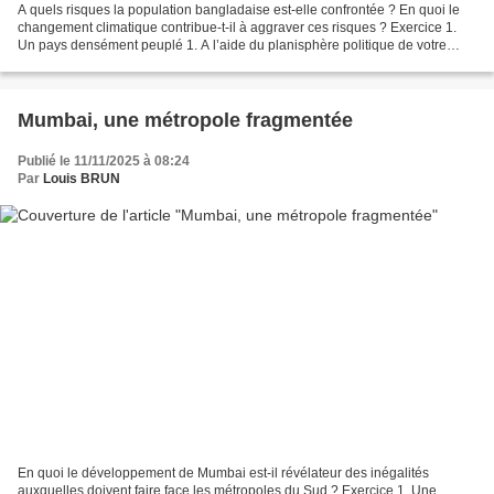
A quels risques la population bangladaise est-elle confrontée ? En quoi le
changement climatique contribue-t-il à aggraver ces risques ? Exercice 1.
Un pays densément peuplé 1. A l’aide du planisphère politique de votre
manuel, du cartouche p. 26 et de...
Mumbai, une métropole fragmentée
Publié le 11/11/2025 à 08:24
Par
Louis BRUN
En quoi le développement de Mumbai est-il révélateur des inégalités
auxquelles doivent faire face les métropoles du Sud ? Exercice 1. Une