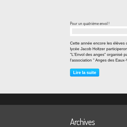
Pour un quatrième envol !
…
Cette année encore les élèves 
lycée Jacob Holtzer participeron
"L'Envol des anges" organisé p
l'association " Anges des Eaux-
" ; cette grande fête populaire 
lieu le dimanche 13 septembre
Lire la suite
parc de la Pouratte (Chambon-
Feugerolles)....
Archives