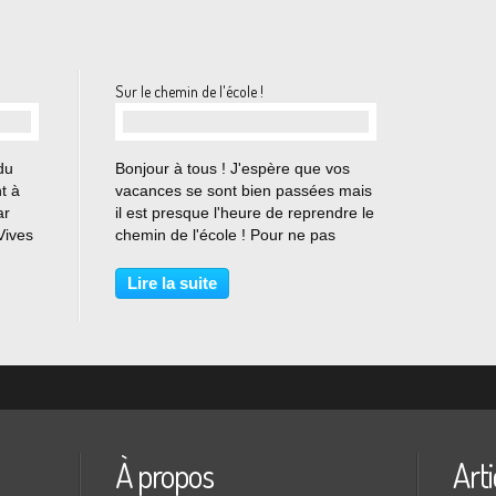
Sur le chemin de l'école !
…
du
Bonjour à tous ! J'espère que vos
t à
vacances se sont bien passées mais
ar
il est presque l'heure de reprendre le
Vives
chemin de l'école ! Pour ne pas
aura
manquer ce rendez-vous, vous
 au
pouvez découvrir ci-dessous le
Lire la suite
programme de rentrée du lycée
Jacob Holtzer ! Mardi...
À propos
Arti