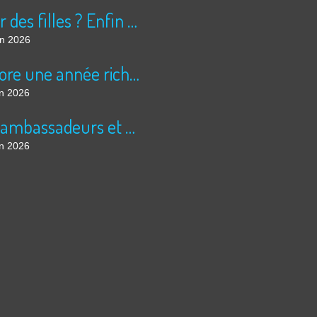
Peur des filles ? Enfin rassuré ?
in 2026
Encore une année riche en cinéma pour Super 8 !
in 2026
Les ambassadeurs et SUPER 8 - La solidarité en action
in 2026