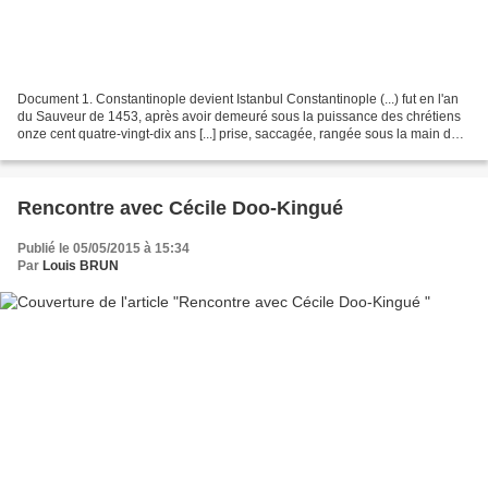
Document 1. Constantinople devient Istanbul Constantinople (...) fut en l'an
du Sauveur de 1453, après avoir demeuré sous la puissance des chrétiens
onze cent quatre-vingt-dix ans [...] prise, saccagée, rangée sous la main des
Turcs qui sera à jamais...
Rencontre avec Cécile Doo-Kingué
Publié le 05/05/2015 à 15:34
Par
Louis BRUN