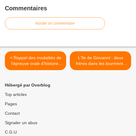
Commentaires
Ajouter un commentaire
< Rappel des modalités de
L'île de Giovanni : deux
l’épreuve orale d'histoire-
frères dans les tourments
géo de Terminale S
de l'histoire >
(option).
Hébergé par Overblog
Top articles
Pages
Contact
Signaler un abus
C.G.U.