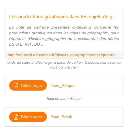
Les productions graphiques dans les sujets de géographie des Baccalauréats L/ES : note de cadrage et fonds de cartes - Histoire-géographie et éducation civique - Éduscol
La note de cadrage présentée ci-dessous concerne les
productions graphiques dans les sujets de géographie, pour
l'épreuve d'histoire-géographie du baccalauréat des séries
ES et L. Réf : BO ...
http://eduscol.education.fr/histoire-geographie/enseigner/ressources-pour-les-evaluations-et-les-examens/baccalaureats-generaux-et-technologiques/les-productions-graphiques-dans-les-sujets-de-geographie-des-baccalaureats-les.html
fonds de carte à télécharger à partir de ce lien. Sélectionnez ceux qui
vous conviennent
Télécharger
fond_Afrique
fond de carte Afrique
Télécharger
fond_Bresil