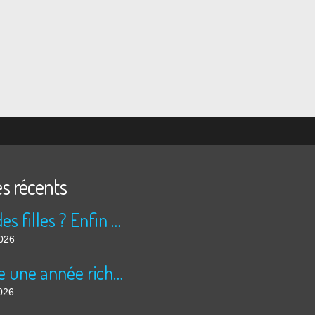
es récents
Peur des filles ? Enfin rassuré ?
2026
Encore une année riche en cinéma pour Super 8 !
026