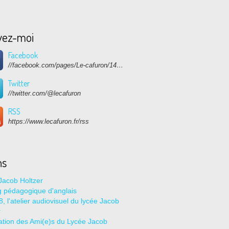
vez-moi
Facebook
//facebook.com/pages/Le-cafuron/1415682768741632
Twitter
//twitter.com/@lecafuron
RSS
https://www.lecafuron.fr/rss
ns
Jacob Holtzer
g pédagogique d'anglais
, l'atelier audiovisuel du lycée Jacob
r
ation des Ami(e)s du Lycée Jacob