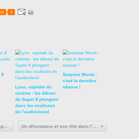
st
0
 8
Surprise Movie :
c'est la dernière
Lyon, capitale du
séance !
cinéma : les élèves
de Super 8 plongent
dans les coulisses
de l’audiovisuel
1975, Renaud critique dans "Hexagone" une France qui ne tourne plus rond !
Un réformateur et son rôle dans l’essor du protestantisme : Martin Luther