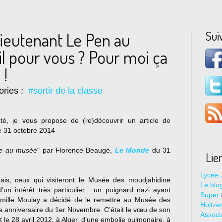
Sui
lieutenant Le Pen au
l pour vous ? Pour moi ça
 !
ories :
#sortir de la classe
té, je vous propose de (re)découvrir un article de
e 31 octobre 2014
re au musée
" par Florence Beaugé,
Le Monde
du 31
Lie
Lycée 
s, ceux qui visiteront le Musée des moudjahidine
Le blo
’un intérêt très particulier : un poignard nazi ayant
Super 8
mille Moulay a décidé de le remettre au Musée des
Holtze
e anniversaire du 1er Novembre. C’était le vœu de son
Associ
le 28 avril 2012, à Alger, d’une embolie pulmonaire, à