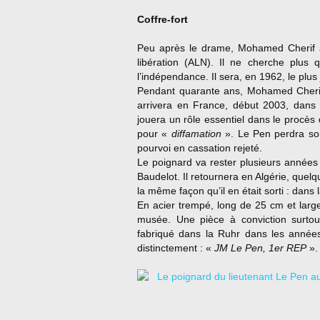
Coffre-fort
Peu après le drame, Mohamed Cherif ab
libération (ALN). Il ne cherche plus
l’indépendance. Il sera, en 1962, le plu
Pendant quarante ans, Mohamed Cherif
arrivera en France, début 2003, dans 
jouera un rôle essentiel dans le procès 
pour «
diffamation
». Le Pen perdra son
pourvoi en cassation rejeté.
Le poignard va rester plusieurs années 
Baudelot. Il retournera en Algérie, que
la même façon qu’il en était sorti : dans
En acier trempé, long de 25 cm et larg
musée. Une pièce à conviction surtout
fabriqué dans la Ruhr dans les années
distinctement : «
JM Le Pen, 1er REP
».