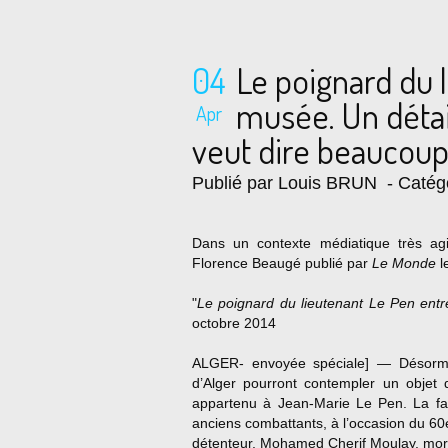
04
Le poignard du 
musée. Un détai
Apr
veut dire beaucoup
Publié par Louis BRUN
- Catég
Dans un contexte médiatique très agi
Florence Beaugé publié par
Le Monde
l
"
Le poignard du lieutenant Le Pen ent
octobre 2014
ALGER- envoyée spéciale] — Désormai
d’Alger pourront contempler un objet d
appartenu à Jean-Marie Le Pen. La fa
anciens combattants, à l’occasion du 60
détenteur, Mohamed Cherif Moulay, mort 