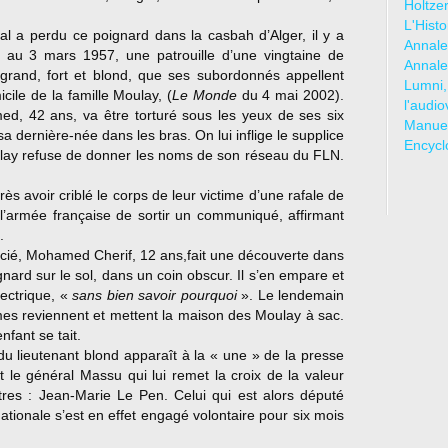
Holtze
L'Hist
al a perdu ce poignard dans la casbah d’Alger, il y a
Annale
 au 3 mars 1957, une patrouille d’une vingtaine de
Annale
rand, fort et blond, que ses subordonnés appellent
Lumni,
icile de la famille Moulay, (
Le Monde
du 4 mai 2002).
l'audio
ed, 42 ans, va être torturé sous les yeux de ses six
Manuel
a dernière-née dans les bras. On lui inflige le supplice
Encycl
oulay refuse de donner les noms de son réseau du FLN.
ès avoir criblé le corps de leur victime d’une rafale de
 l’armée française de sortir un communiqué, affirmant
.
licié, Mohamed Cherif, 12 ans,fait une découverte dans
gnard sur le sol, dans un coin obscur. Il s’en empare et
ectrique, «
sans bien savoir pourquoi
». Le lendemain
es reviennent et mettent la maison des Moulay à sac.
nfant se tait.
u lieutenant blond apparaît à la « une » de la presse
t le général Massu qui lui remet la croix de la valeur
ttres : Jean-Marie Le Pen. Celui qui est alors député
tionale s’est en effet engagé volontaire pour six mois