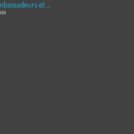
Les ambassadeurs et SUPER 8 - La solidarité en action
026