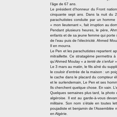
l’âge de 67 ans.
Le président d’honneur du Front nation
cinquante sept ans. Dans la nuit du 2
parachutistes conduite par un homme g
« mon lieutenant », fait irruption au dom
Pendant plusieurs heures, le père, Ahm
enfants et de sa jeune femme qui porte s
de l’eau puis de l’électricité. Ahmed M
Il en mourra.
Le Pen et les parachutistes repartent apr
mitraillette. Ce stratagème permettra à
qu’Ahmed Moulay «
a tenté de s’enfuir
»
Le 3 mars au matin, le fils aîné du supp
le couloir d’entrée de la maison : un poi
le cache dans le placard du compteur él
et le surlendemain, Le Pen et ses homm
Ils cherchent quelque chose. En vain. L’e
Quelques semaines plus tard, la photo d
algéroise. Il est au garde-à-vous devan
militaire. Son nom s’étale en toutes le
poujadiste et benjamin de l’Assemblée na
en Algérie.