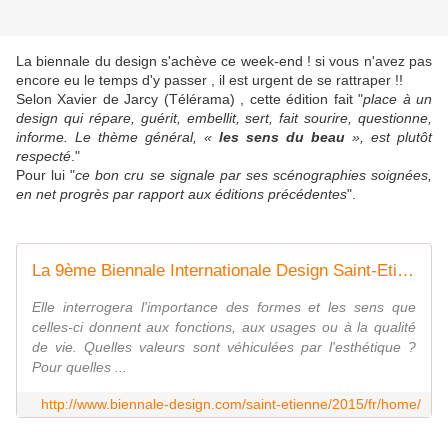
La biennale du design s'achève ce week-end ! si vous n'avez pas
encore eu le temps d'y passer , il est urgent de se rattraper !!
Selon Xavier de Jarcy (Télérama) , cette édition fait "
place à un
design qui répare, guérit, embellit, sert, fait sourire, questionne,
informe. Le thème général, «
les sens du beau
», est plutôt
respecté
."
Pour lui "
ce bon cru se signale par ses scénographies soignées,
en net progrès par rapport aux éditions précédentes
".
La 9ème Biennale Internationale Design Saint-Etienne | 2015 | 12 mars au 12 avril
Elle interrogera l'importance des formes et les sens que
celles-ci donnent aux fonctions, aux usages ou à la qualité
de vie. Quelles valeurs sont véhiculées par l'esthétique ?
Pour quelles ...
http://www.biennale-design.com/saint-etienne/2015/fr/home/