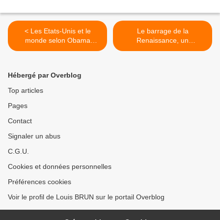
< Les Etats-Unis et le
Le barrage de la
monde selon Obama
Renaissance, un
(correction DS Terminale 4)
aménagement aux enjeux
multiples >
Hébergé par Overblog
Top articles
Pages
Contact
Signaler un abus
C.G.U.
Cookies et données personnelles
Préférences cookies
Voir le profil de Louis BRUN sur le portail Overblog