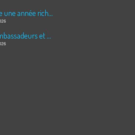
Encore une année riche en cinéma pour Super 8 !
026
Les ambassadeurs et SUPER 8 - La solidarité en action
026