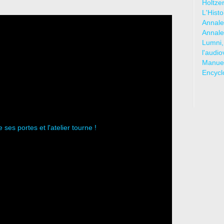
Holtze
L'Hist
Annale
Annale
Lumni,
l'audio
Manuel
Encycl