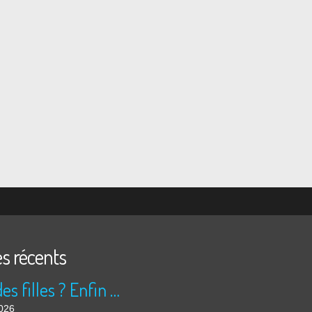
es récents
Peur des filles ? Enfin rassuré ?
2026