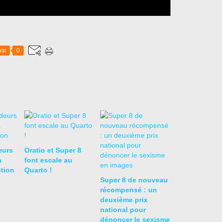
st
0
eurs
Oratio et Super 8
a
font escale au
ction
Quarto !
Super 8 de nouveau
récompensé : un
deuxième prix
national pour
dénoncer le sexisme