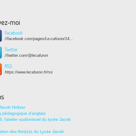
vez-moi
Facebook
//facebook.com/pages/Le-cafuron/1415682768741632
Twitter
//twitter.com/@lecafuron
RSS
https://www.lecafuron.fr/rss
ns
Jacob Holtzer
g pédagogique d'anglais
, l'atelier audiovisuel du lycée Jacob
r
ation des Ami(e)s du Lycée Jacob