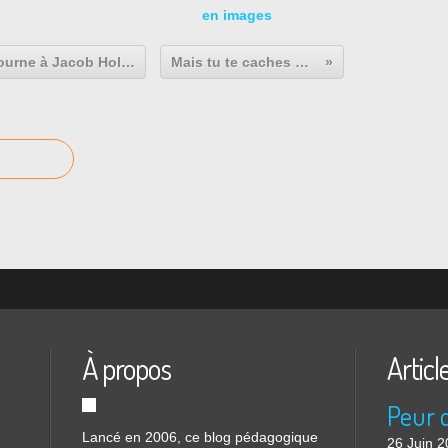
en images
A la recherche de figurants : On tourne à Jacob Holtzer !
Mais tu te caches où ?
À propos
Articl
Lancé en 2006, ce blog pédagogique
26 Juin 