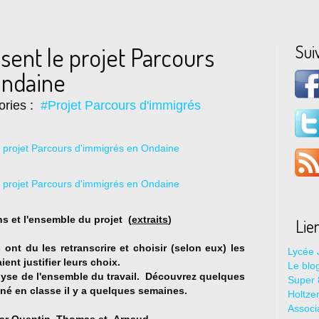
Sui
sent le projet Parcours
Ondaine
ories :
#Projet Parcours d'immigrés
ns et l'ensemble du projet (
extraits
)
Lie
 ont du les retranscrire et choisir (selon eux) les
Lycée 
ent justifier leurs choix.
Le blo
alyse de l'ensemble du travail. Découvrez quelques
Super 8
é en classe il y a quelques semaines.
Holtze
Associ