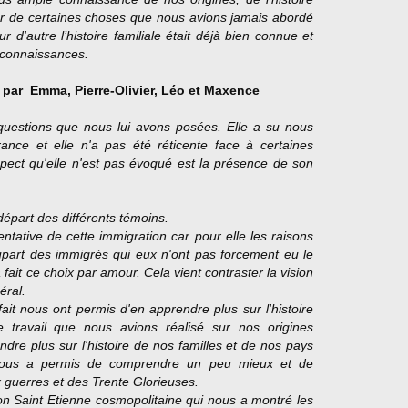
ter de certaines choses que nous avions jamais abordé
d'autre l’histoire familiale était déjà bien connue et
 connaissances.
é par
Emma, Pierre-Olivier, Léo
et
Maxence
 questions que nous lui avons posées. Elle a su nous
rance et elle n'a pas été réticente face à certaines
spect qu'elle n'est pas évoqué est la présence de son
départ des différents témoins.
tative de cette immigration car pour elle les raisons
lupart des immigrés qui eux n'ont pas forcement eu le
fait ce choix par amour. Cela vient contraster la vision
éral.
ait nous ont permis d'en apprendre plus sur l'histoire
e travail que nous avions réalisé sur nos origines
re plus sur l'histoire de nos familles et de nos pays
 nous a permis de comprendre un peu mieux et de
ux guerres et des Trente Glorieuses.
ion Saint Etienne cosmopolitaine qui nous a montré les