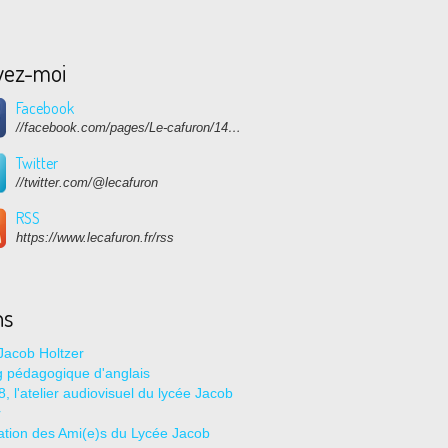
vez-moi
Facebook
//facebook.com/pages/Le-cafuron/1415682768741632
Twitter
//twitter.com/@lecafuron
RSS
https://www.lecafuron.fr/rss
ns
Jacob Holtzer
g pédagogique d'anglais
, l'atelier audiovisuel du lycée Jacob
r
ation des Ami(e)s du Lycée Jacob