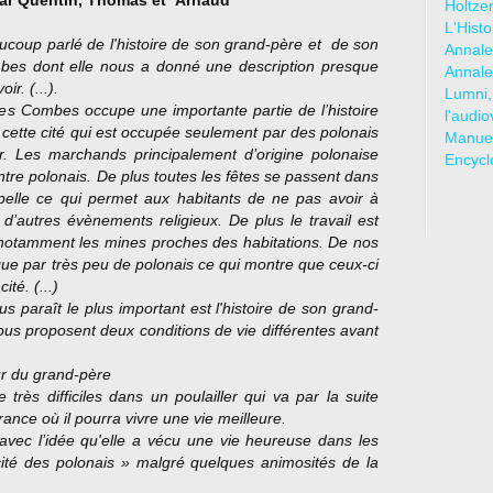
ar Quentin, Thomas et Arnaud
Holtze
L'Hist
ucoup parlé de l'histoire de son grand-père et de son
Annale
ombes dont elle nous a donné une description presque
Annale
ir. (...).
Lumni,
es Combes occupe une importante partie de l’histoire
l'audio
t, cette cité qui est occupée seulement par des polonais
Manuel
r. Les marchands principalement d’origine polonaise
Encycl
tre polonais. De plus toutes les fêtes se passent dans
pelle ce qui permet aux habitants de ne pas avoir à
 d’autres évènements religieux. De plus le travail est
, notamment les mines proches des habitations. De nos
que par très peu de polonais ce qui montre que ceux-ci
ité. (...)
s paraît le plus important est l'histoire de son grand-
ous proposent deux conditions de vie différentes avant
ur du grand-père
très difficiles dans un poulailler qui va par la suite
ance où il pourra vivre une vie meilleure.
 avec l’idée qu'elle a vécu une vie heureuse dans les
cité des polonais » malgré quelques animosités de la