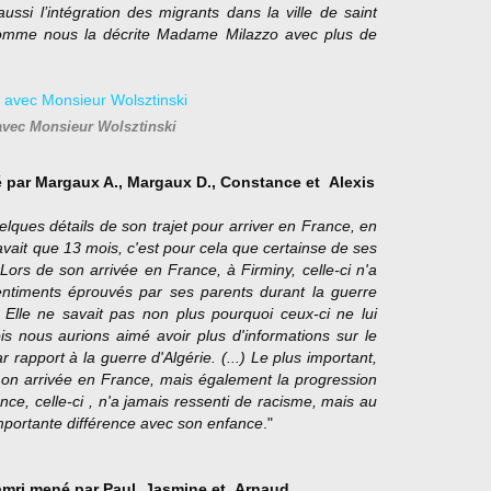
ussi l’intégration des migrants dans la ville de saint
 comme nous la décrite Madame Milazzo avec plus de
avec Monsieur Wolsztinski
 par
Margaux
A.
, Margaux D
.,
Constance
et
Alexis
ques détails de son trajet pour arriver en France, en
avait que 13 mois, c'est pour cela que certains
e de ses
 Lors de son arrivée en France, à Firminy, celle-ci n'a
sentiments éprouvés par ses parents durant la guerre
. Elle ne savait pas non plus pourquoi ceux-ci ne lui
is nous aurions aimé avoir plus d'informations sur le
rapport à la guerre d'Algérie. (...)
Le plus important,
on arrivée en France, mais également la progression
ce, celle-ci , n'a jamais ressenti de racisme, mais au
importante différence avec son enfance
."
mri mené par Paul,
Jasmine et
Arnaud