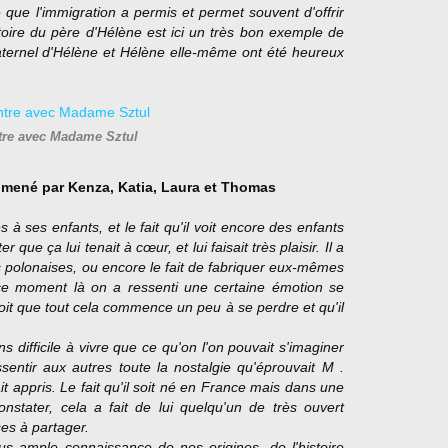
que l'immigration a permis et permet souvent d'offrir
toire du père d'Hélène est ici un très bon exemple de
maternel d'Hélène et Hélène elle-même ont été heureux
re avec Madame Sztul
 mené par
Kenza, Katia, Laura et
Thomas
 à ses enfants, et le fait qu'il voit encore des enfants
ue ça lui tenait à cœur, et lui faisait très plaisir. Il a
 polonaises, ou encore le fait de fabriquer eux-mêmes
ce moment là on a ressenti une certaine émotion se
çoit que tout cela commence un peu à se perdre et qu'il
s difficile à vivre que ce qu'on l'on pouvait s'imaginer
sentir aux autres toute la nostalgie qu'éprouvait M .
ait appris. Le fait qu'il soit né en France mais dans une
nstater, cela a fait de lui quelqu'un de très ouvert
ses à partager.
s ample connaissance de nos origines, de l'histoire