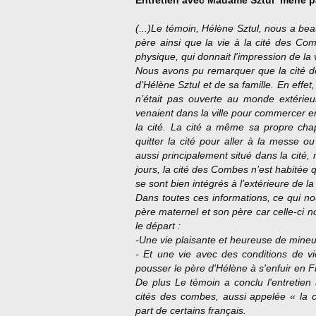
Entretien avec Madame Sztul
mené p
(...)
Le témoin, Hélène Sztul, nous a bea
père ainsi que la vie à la cité des C
physique, qui donnait l'impression de la vo
Nous avons pu remarquer que la cité d
d’Hélène Sztul et de sa famille. En effe
n’était pas ouverte au monde extérieu
venaient dans la ville pour commercer en
la cité. La cité a même sa propre cha
quitter la cité pour aller à la messe ou
aussi principalement situé dans la cité
jours, la cité des Combes n’est habitée 
se sont bien intégrés à l’extérieure de la c
Dans toutes ces informations, ce qui nou
père maternel et son père car celle-ci n
le départ :
-Une vie plaisante et heureuse de mine
- Et une vie avec des conditions de vie 
pousser le père d'Hélène à s'enfuir en Fr
De plus Le témoin a conclu l'entretien
cités des combes, aussi appelée « la 
part de certains français.