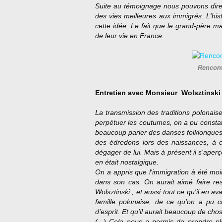
Suite au témoignage nous pouvons dire 
des vies meilleures aux immigrés. L'his
cette idée. Le fait que le grand-père 
de leur vie en France.
Rencont
Entretien avec
Monsieur Wolsztinski
La transmission des traditions polonaises
perpétuer les coutumes, on a pu constater q
beaucoup parler des danses folkloriques
des édredons lors des naissances, à 
dégager de lui. Mais à présent il s'aper
en était nostalgique.
On a appris que l'immigration à été moin
dans son cas. On aurait aimé faire res
Wolsztinski , et aussi tout ce qu'il en av
famille polonaise, de ce qu'on a pu co
d'esprit. Et qu'il aurait beaucoup de cho
(...)
Cela nous a permis de prendre plu