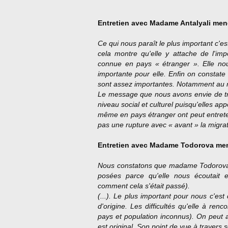
Entretien avec
Madame Antalyali mené
Ce qui nous paraît le plus important c'est 
cela montre qu'elle y attache de l'im
connue en pays « étranger ». Elle nou
importante pour elle. Enfin on constate
sont assez importantes. Notamment au ni
Le message que nous avons envie de tr
niveau social et culturel puisqu'elles a
même en pays étranger ont peut entreten
pas une rupture avec « avant » la migrat
Entretien avec
Madame Todorova mené
Nous constatons que madame Todorova a
posées parce qu'elle nous écoutait et
comment cela s'était passé).
(...).
Le plus important pour nous c'est d
d'origine. Les difficultés qu'elle à ren
pays et population inconnus). On peut 
est original. Son point de vue à travers 