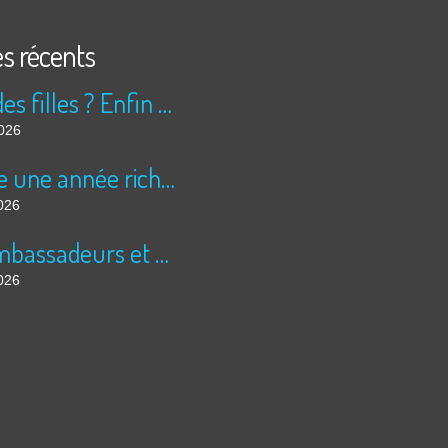
es récents
Peur des filles ? Enfin rassuré ?
2026
Encore une année riche en cinéma pour Super 8 !
026
Les ambassadeurs et SUPER 8 - La solidarité en action
026