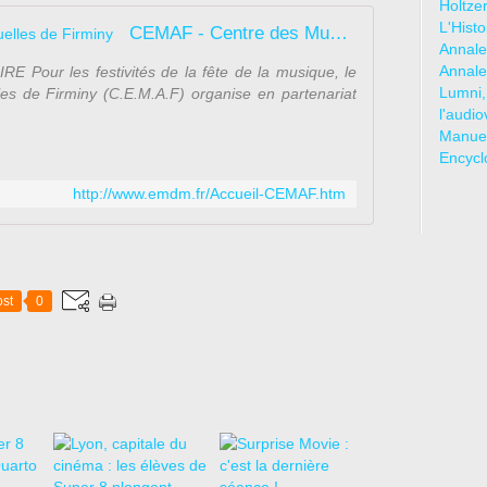
Holtze
L'Hist
CEMAF - Centre des Musiques Actuelles de Firminy
Annale
Annale
Pour les festivités de la fête de la musique, le
Lumni,
es de Firminy (C.E.M.A.F) organise en partenariat
l'audio
Manuel
Encycl
http://www.emdm.fr/Accueil-CEMAF.htm
st
0