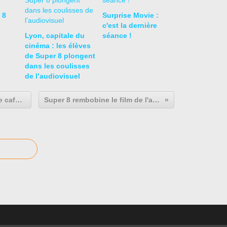
 8
Surprise Movie :
c'est la dernière
Lyon, capitale du
séance !
cinéma : les élèves
de Super 8 plongent
dans les coulisses
de l’audiovisuel
Révise gratuitement ton bac sur le cafuron !
Super 8 rembobine le film de l'année