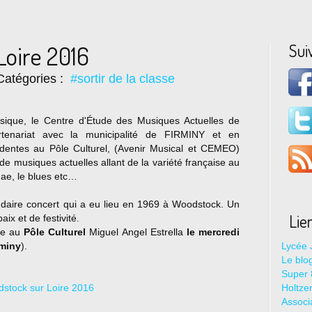
Sui
Loire 2016
Catégories :
#sortir de la classe
musique, le Centre d'Étude des Musiques Actuelles de
rtenariat avec la municipalité de FIRMINY et en
sidentes au Pôle Culturel, (Avenir Musical et CEMEO)
de musiques actuelles allant de la variété française au
gae, le blues etc…
ndaire concert qui a eu lieu en 1969 à Woodstock. Un
Lie
ix et de festivité.
ace au
Pôle Culturel
Miguel Angel Estrella
le mercredi
rminy
).
Lycée 
Le blo
Super 8
Holtze
Associ