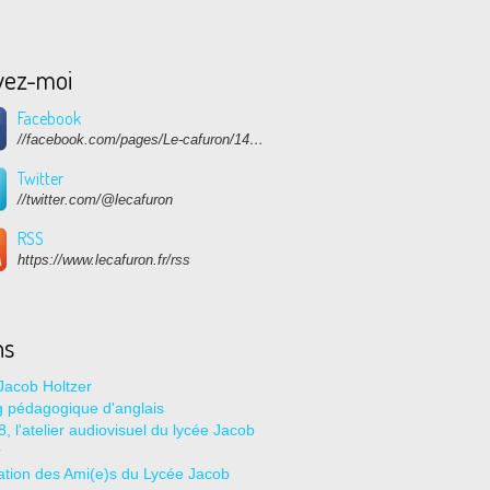
vez-moi
Facebook
//facebook.com/pages/Le-cafuron/1415682768741632
Twitter
//twitter.com/@lecafuron
RSS
https://www.lecafuron.fr/rss
ns
Jacob Holtzer
g pédagogique d'anglais
, l'atelier audiovisuel du lycée Jacob
r
ation des Ami(e)s du Lycée Jacob