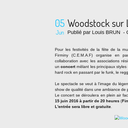
05
Woodstock sur 
Jun
Publié par Louis BRUN
- 
Pour les festivités de la fête de la 
Firminy (C.E.M.A.F) organise en pa
collaboration avec les associations ré
un
concert
mêlant les principaux styles 
hard rock en passant par le funk, le reg
Le spectacle se veut à l'image du lége
show de qualité dans une ambiance de pa
Le concert se déroulera en plein air f
15 juin 2016 à partir de 20 heures
(
Fi
L'entrée sera libre et gratuite
.