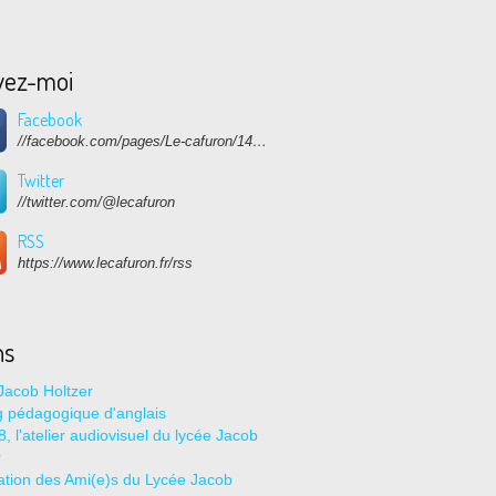
vez-moi
Facebook
//facebook.com/pages/Le-cafuron/1415682768741632
Twitter
//twitter.com/@lecafuron
RSS
https://www.lecafuron.fr/rss
ns
Jacob Holtzer
g pédagogique d'anglais
, l'atelier audiovisuel du lycée Jacob
r
ation des Ami(e)s du Lycée Jacob