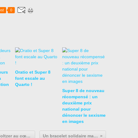
st
0
eurs
Oratio et Super 8
a
font escale au
ction
Quarto !
Super 8 de nouveau
récompensé : un
deuxième prix
national pour
dénoncer le sexisme
en images
Les Secondes 2 du lycée Jacob Holtzer au cœur de l'action solidaire
Un bracelet solidaire made in Jacob !