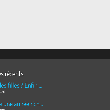
es récents
Peur des filles ? Enfin rassuré ?
2026
Encore une année riche en cinéma pour Super 8 !