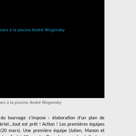
ars à la piscine André Wogensky
 du tournage s'impose : élaboration d'un plan de
ériel...tout est prêt ! Action ! Les premières équipes
 (20 mars). Une première équipe (Julien, Manon et