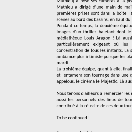
Mathieu) a posé ses caméras à la pis
Mathieu a dirigé d'une main de maît
premières prises sont dans la boîte, 
scènes au bord des bassins, en haut du 
Pendant ce temps, la deuxième équipe 
images d'un thriller haletant dont l
médiathèque Louis Aragon ! Là aussi
particulièrement exigeant où les
concentration de tous les instants. La
ambiance plus intimiste puisque les pla
mardi.
La troisième équipe, quant à elle, fina
et entamera son tournage dans une qu
appelous, le cinéma le Majestic. Là aus
Nous tenons d'ailleurs à remercier les é
aussi les personnels des lieux de tou
contribué à la réussite de ces deux tou
To be continued !