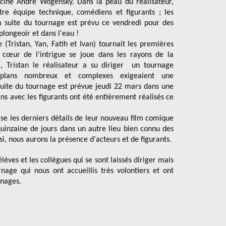
cine André Wogensky. Dans la peau du réalisateur,
re équipe technique, comédiens et figurants ; les
la suite du tournage est prévu ce vendredi pour des
plongeoir et dans l'eau !
(Tristan, Yan, Fatih et Ivan) tournait les premières
e cœur de l'intrigue se joue dans les rayons de la
, Tristan le réalisateur a su diriger un tournage
 plans nombreux et complexes exigeaient une
 suite du tournage est prévue jeudi 22 mars dans une
ns avec les figurants ont été entièrement réalisés ce
lise les derniers détails de leur nouveau film comique
inzaine de jours dans un autre lieu bien connu des
si, nous aurons la présence d'acteurs et de figurants.
lèves et les collègues qui se sont laissés diriger mais
rnage qui nous ont accueillis très volontiers et ont
rnages.