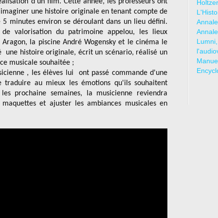
alisation d'un film. Cette année, les professeurs ont
Holtze
'imaginer une histoire originale en tenant compte de
L'Hist
e 5 minutes environ se déroulant dans un lieu défini.
Annale
Annale
de valorisation du patrimoine appelou, les lieux
Lumni,
 Aragon, la piscine André Wogensky et le cinéma le
l'audio
une histoire originale, écrit un scénario, réalisé un
Manuel
ce musicale souhaitée ;
Encycl
usicienne , les élèves lui ont passé commande d'une
 traduire au mieux les émotions qu'ils souhaitent
les prochaine semaines, la musicienne reviendra
s maquettes et ajuster les ambiances musicales en