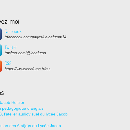
vez-moi
Facebook
//facebook.com/pages/Le-cafuron/1415682768741632
Twitter
//twitter.com/@lecafuron
RSS
https://www.lecafuron.fr/rss
ns
Jacob Holtzer
g pédagogique d'anglais
, l'atelier audiovisuel du lycée Jacob
r
ation des Ami(e)s du Lycée Jacob