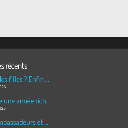
es récents
Peur des filles ? Enfin rassuré ?
2026
Encore une année riche en cinéma pour Super 8 !
026
Les ambassadeurs et SUPER 8 - La solidarité en action