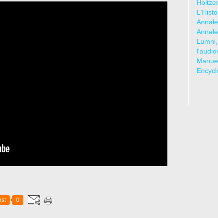
Holtze
L'Hist
Annale
Annale
Lumni,
l'audio
Manuel
Encycl
st
0