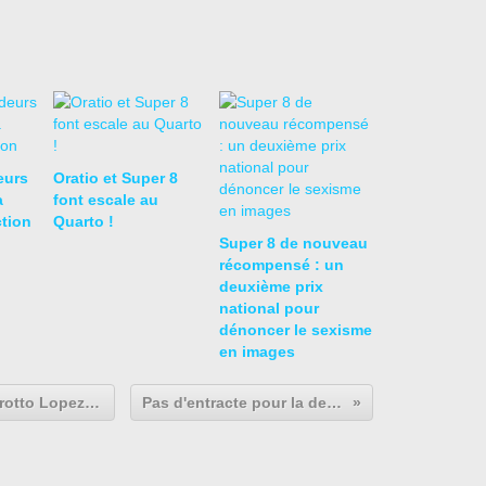
eurs
Oratio et Super 8
a
font escale au
ction
Quarto !
Super 8 de nouveau
récompensé : un
deuxième prix
national pour
dénoncer le sexisme
en images
Les Ogres de Barbarck et le Bal Brotto Lopez en interview bucolique
Pas d'entracte pour la dernière séance !