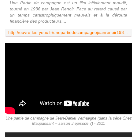
Une Partie de campagne est un film initialement maudit,
tourné en 1936 par Jean Renoir. Face au retard causé par
un temps catastrophiquement mauvais et à la déroute
financière des producteurs,...
http://ouvre-les-yeux.fr/unepartiedecampagnejeanrenoir1936labalancoireimpressionniste-1/
Une partie de campagne de Jean-Daniel Verhaeghe (dans la série Chez
Maupassant – saison 3 épisode 7) - 2011