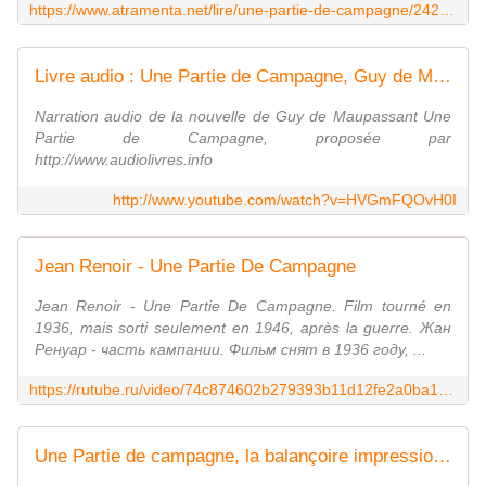
https://www.atramenta.net/lire/une-partie-de-campagne/2428/1
Livre audio : Une Partie de Campagne, Guy de Maupassant
Narration audio de la nouvelle de Guy de Maupassant Une
Partie de Campagne, proposée par
http://www.audiolivres.info
http://www.youtube.com/watch?v=HVGmFQOvH0I
Jean Renoir - Une Partie De Campagne
Jean Renoir - Une Partie De Campagne. Film tourné en
1936, mais sorti seulement en 1946, après la guerre. Жан
Ренуар - часть кампании. Фильм снят в 1936 году, ...
https://rutube.ru/video/74c874602b279393b11d12fe2a0ba191/
Une Partie de campagne, la balançoire impressionniste