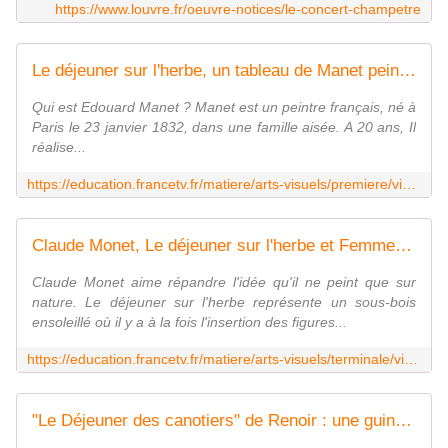
https://www.louvre.fr/oeuvre-notices/le-concert-champetre
Le déjeuner sur l'herbe, un tableau de Manet peint en 1863
Qui est Edouard Manet ? Manet est un peintre français, né à
Paris le 23 janvier 1832, dans une famille aisée. A 20 ans, Il
réalise...
https://education.francetv.fr/matiere/arts-visuels/premiere/video/manet-le-dejeuner-sur-l-herbe
Claude Monet, Le déjeuner sur l'herbe et Femmes au jardin
Claude Monet aime répandre l'idée qu'il ne peint que sur
nature. Le déjeuner sur l'herbe représente un sous-bois
ensoleillé où il y a à la fois l'insertion des figures...
https://education.francetv.fr/matiere/arts-visuels/terminale/video/claude-monet-le-dejeuner-sur-l-herbe-et-femmes-au-jardin
"Le Déjeuner des canotiers" de Renoir : une guinguette, des amis, le bonheur