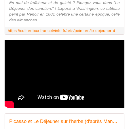
En mal de fraîcheur et de gaieté ? Plongez-vous dans "Le
Déjeuner des canotiers" ! Exposé à Washington, ce tableau
peint par Renoir en 1881 célèbre une certaine époque, celle
des dimanches ...
https://culturebox.francetvinfo.fr/arts/peinture/le-dejeuner-des-canotiers-de-renoir-une-guinguette-des-amis-le-bonheur-277769
Picasso et Le Déjeuner sur l'herbe (d'après Manet) - Philippe Sollers/Pileface