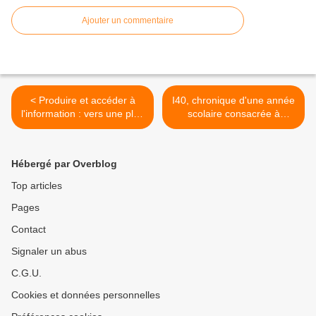
Ajouter un commentaire
< Produire et accéder à
I40, chronique d'une année
l'information : vers une plus
scolaire consacrée à
grande diversification
l'enseignement de la guerre
d'indépendance algérienne
>
Hébergé par Overblog
Top articles
Pages
Contact
Signaler un abus
C.G.U.
Cookies et données personnelles