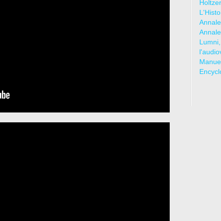
Holtze
L'Hist
Annale
Annale
Lumni,
l'audio
Manuel
Encycl