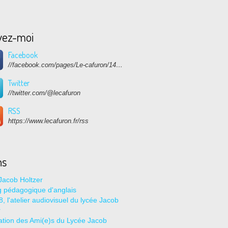
vez-moi
Facebook
//facebook.com/pages/Le-cafuron/1415682768741632
Twitter
//twitter.com/@lecafuron
RSS
https://www.lecafuron.fr/rss
ns
Jacob Holtzer
g pédagogique d'anglais
, l'atelier audiovisuel du lycée Jacob
r
ation des Ami(e)s du Lycée Jacob