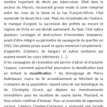
nombre important de décès par tuberculose. Situé dans le
secteur du Marais, recouvrant grosso modo la zone comprise
entre les rives de la Seine et la rue François-Miron, l'îlot
numéroté 16 devait être rasé. Mais les vicissitudes de l'histoire,
le manque d'argent, la succession des préfets ou encore le
régime de Vichy en ont décidé autrement. Au final, l'îlot subira
plusieurs curetages et destructions d'immeubles insalubres,
avant d'être intégré au périmètre de sauvegarde du quartier en
1965. Des photos prises avant et après montrent l'empilement -
d'appentis, d'ateliers, de hangars et autres sanitaires qui
(…).
avaient envahi les cours intérieures.
Si les campagnes de rénovation ont permis d'aérer et d'assainir
l'espace, comment aujourd'hui poursuivre la densification tout
en évitant la
muséification
? Au témoignage de Pierre
Aidenbaum, maire du 3e arrondissement se félicitant de la
croissance de sa population, répond celui de son homologue du
4e, Christophe Girard, qui déplore les investissements
immobiliers pour les locations de courte durée. Pourtant, le
tissu urbain continue d'évoluer. Pour un ensemble de logements
sociaux, l'agence Chartier-Corbasson a aménagé une façade