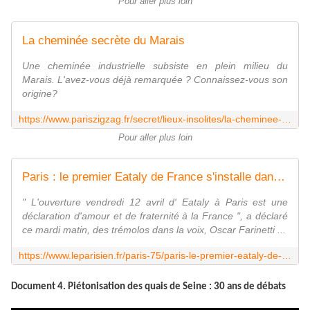
Pour aller plus loin
La cheminée secrète du Marais
Une cheminée industrielle subsiste en plein milieu du
Marais. L'avez-vous déjà remarquée ? Connaissez-vous son
origine?
https://www.pariszigzag.fr/secret/lieux-insolites/la-cheminee-secrete-du-marais
Pour aller plus loin
Paris : le premier Eataly de France s'installe dans le Marais
" L'ouverture vendredi 12 avril d' Eataly à Paris est une
déclaration d'amour et de fraternité à la France ", a déclaré
ce mardi matin, des trémolos dans la voix, Oscar Farinetti ...
https://www.leparisien.fr/paris-75/paris-le-premier-eataly-de-france-s-installe-dans-le-marais-09-04-2019-8049792.php
Document 4. Piétonisation des quais de Seine : 30 ans de débats