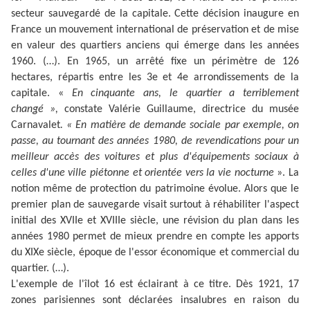
secteur sauvegardé de la capitale. Cette décision inaugure en
France un mouvement international de préservation et de mise
en valeur des quartiers anciens qui émerge dans les années
1960. (…). En 1965, un arrêté fixe un périmètre de 126
hectares, répartis entre les 3e et 4e arrondissements de la
capitale. «
En cinquante ans, le quartier a terriblement
changé »,
constate Valérie Guillaume, directrice du musée
Carnavalet
. « En matière de demande sociale par exemple, on
passe, au tournant des années 1980, de revendications pour un
meilleur accès des voitures et plus d'équipements sociaux à
celles d'une ville piétonne et orientée vers la vie nocturne
». La
notion même de protection du patrimoine évolue. Alors que le
premier plan de sauvegarde visait surtout à réhabiliter l'aspect
initial des XVIIe et XVIIIe siècle, une révision du plan dans les
années 1980 permet de mieux prendre en compte les apports
du XIXe siècle, époque de l'essor économique et commercial du
quartier. (…).
L'exemple de l'îlot 16 est éclairant à ce titre. Dès 1921, 17
zones parisiennes sont déclarées insalubres en raison du