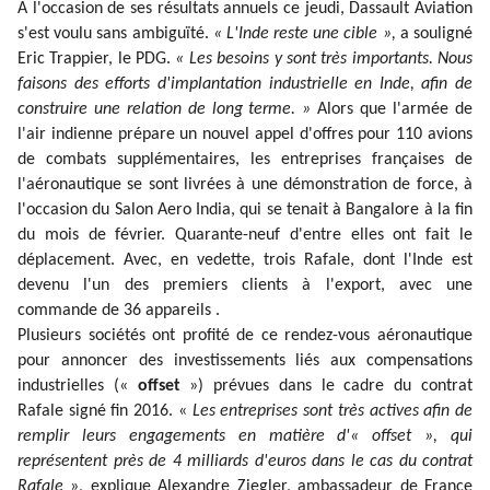
A l'occasion de ses résultats annuels ce jeudi, Dassault Aviation
s'est voulu sans ambiguïté.
« L'Inde reste une cible »,
a souligné
Eric Trappier, le PDG.
« Les besoins y sont très importants. Nous
faisons des efforts d'implantation industrielle en Inde, afin de
construire une relation de long terme. »
Alors que l'armée de
l'air indienne prépare un nouvel appel d'offres pour 110 avions
de combats supplémentaires, les entreprises françaises de
l'aéronautique se sont livrées à une démonstration de force, à
l'occasion du Salon Aero India, qui se tenait à Bangalore à la fin
du mois de février. Quarante-neuf d'entre elles ont fait le
déplacement. Avec, en vedette, trois Rafale, dont l'Inde est
devenu l'un des premiers clients à l'export, avec une
commande de 36 appareils .
Plusieurs sociétés ont profité de ce rendez-vous aéronautique
pour annoncer des investissements liés aux compensations
industrielles («
offset
») prévues dans le cadre du contrat
Rafale signé fin 2016. «
Les entreprises sont très actives afin de
remplir leurs engagements en matière d'« offset », qui
représentent près de 4 milliards d'euros dans le cas du contrat
Rafale
», explique Alexandre Ziegler, ambassadeur de France