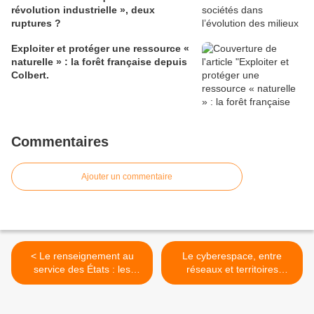
révolution industrielle », deux
ruptures ?
Exploiter et protéger une ressource «
naturelle » : la forêt française depuis
Colbert.
Commentaires
Ajouter un commentaire
< Le renseignement au
Le cyberespace, entre
service des États : les
réseaux et territoires
services secrets soviétiques
(infrastructures, acteurs,
et américains durant la
liberté ou contrôle des
guerre froide
données…) >