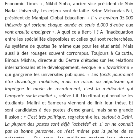
Economic Times », Nikhil Sinha, ancien vice-président de Shiv
Nadar University. Les enjeux sont de taille. Selon Mohandas Pai,
président de Manipal Global Education, «
il y a environ 35.000
thésards qui sortent chaque année et seuls 6.000 d'entre eux
vont ensuite enseigner
». A quoi cela tient-il ? A l'inadéquation
entre les spécialités disponibles et celles qui sont recherchées.
Au système de quotas (le même que pour les étudiants). Mais
aussi à des rouages souvent corrompus. Toujours à Calcutta,
Binoda Mishra, directeur du Centre d'études sur les relations
internationales et le développement, évoque le «
favoritisme
»
qui gangrène les universités publiques. «
Les fonds pourraient
être davantage mobilisés, mais en raison du népotisme qui
imprègne le mode de recrutement, c'est la médiocrité qui
l'emporte sur la qualité
», relève-t-il. Un climat qui pénalise les
étudiants. Malini et Sameera viennent de finir leur thèse. Et
sont candidates à des postes d'enseignant, mais sans grande
illusion : «
C'est très politique
, regrettent-elles,
surtout à Delhi.
La plupart des postes sont déjà "achetés" et, si on ne connaît
pas la bonne personne, ce n'est même pas la peine de se