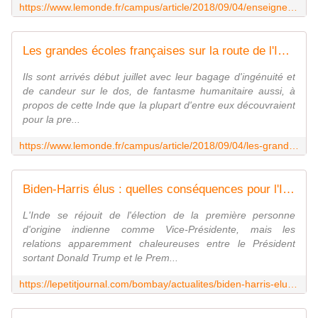
https://www.lemonde.fr/campus/article/2018/09/04/enseignement-superieur-les-partenariats-entre-la-france-et-l-inde-se-multiplient_5349906_4401467.html
Les grandes écoles françaises sur la route de l'Inde
Ils sont arrivés début juillet avec leur bagage d'ingénuité et
de candeur sur le dos, de fantasme humanitaire aussi, à
propos de cette Inde que la plupart d'entre eux découvraient
pour la pre...
https://www.lemonde.fr/campus/article/2018/09/04/les-grandes-ecoles-francaises-sur-la-route-de-l-inde_5349909_4401467.html
Biden-Harris élus : quelles conséquences pour l'Inde
L'Inde se réjouit de l'élection de la première personne
d'origine indienne comme Vice-Présidente, mais les
relations apparemment chaleureuses entre le Président
sortant Donald Trump et le Prem...
https://lepetitjournal.com/bombay/actualites/biden-harris-elus-quelles-consequences-pour-linde-291899