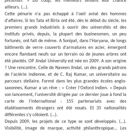
présenter.
» Du coup, les meilleurs tentent leur chance
ailleurs. (…).
Cette pénurie n'a pas échappé à l'oeil avisé des hommes
d'affaires. Si les Tata et Birla ont été, dès le début du siècle, les
premiers grands industriels à ouvrir des universités et des
instituts privés, depuis, la plupart des businessmen, un peu
fortunés, ont fait de même. A Sonipat, dans l'Haryana, de longs
bâtiments de verre couverts d'armatures en acier, émergent
encore flambant neufs sur un terrain où de jeunes arbres ont
été plantés. OP Jindal University est née en 2009. A son origine
? Une rencontre. Celle de Naveen Jindal, un des grands patrons
de l'aciérie indienne, et de C. Raj Kumar, un universitaire au
parcours stellaire. Formé dans les plus grandes écoles anglo-
saxonnes, Kumar a un rêve : « Créer l'Oxford indien. » Depuis
son lancement, l'université dirigée par ce dernier joue à fond la
carte de l'international : 155 partenariats avec des
établissements étrangers ont été noués. Et 35 nationalités
différentes s'y côtoient. (…).
Depuis 2009, les projets de ce type se sont développés. (…).
Visibilité, image de marque, activité philanthropique... Les