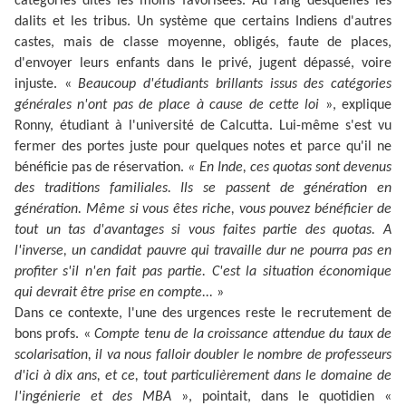
catégories dites les moins favorisées. Au rang desquelles les
dalits et les tribus. Un système que certains Indiens d'autres
castes, mais de classe moyenne, obligés, faute de places,
d'envoyer leurs enfants dans le privé, jugent dépassé, voire
injuste.
«
Beaucoup d'étudiants brillants issus des catégories
générales n'ont pas de place à cause de cette loi
»,
explique
Ronny, étudiant à l'université de Calcutta. Lui-même s'est vu
fermer des portes juste pour quelques notes et parce qu'il ne
bénéficie pas de réservation.
« En Inde, ces quotas sont devenus
des traditions familiales. Ils se passent de génération en
génération. Même si vous êtes riche, vous pouvez bénéficier de
tout un tas d'avantages si vous faites partie des quotas. A
l'inverse, un candidat pauvre qui travaille dur ne pourra pas en
profiter s'il n'en fait pas partie. C'est la situation économique
qui devrait être prise en compte...
»
Dans ce contexte, l'une des urgences reste le recrutement de
bons profs. «
Compte tenu de la croissance attendue du taux de
scolarisation, il va nous falloir doubler le nombre de professeurs
d'ici à dix ans, et ce, tout particulièrement dans le domaine de
l'ingénierie et des MBA
», pointait, dans le quotidien «