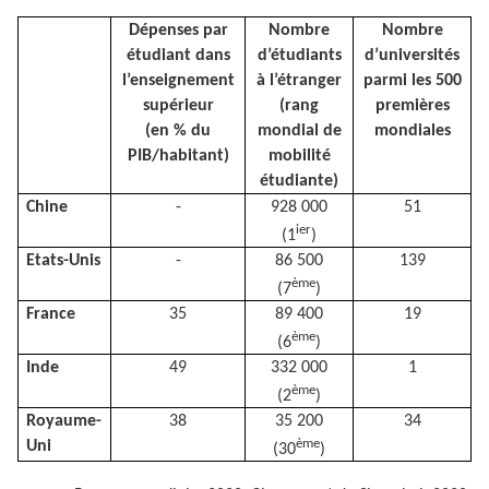
Dépenses par
Nombre
Nombre
étudiant dans
d’étudiants
d’universités
l’enseignement
à l’étranger
parmi les 500
supérieur
(rang
premières
(en % du
mondial de
mondiales
PIB/habitant)
mobilité
étudiante)
Chine
-
928 000
51
ier
(1
)
Etats-Unis
-
86 500
139
ème
(7
)
France
35
89 400
19
ème
(6
)
Inde
49
332 000
1
ème
(2
)
Royaume-
38
35 200
34
ème
Uni
(30
)