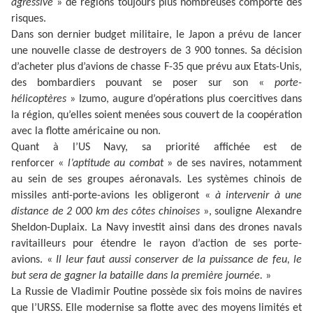
agressive
»
de régions toujours plus nombreuses comporte des
risques.
Dans son dernier budget militaire, le Japon a prévu de lancer
une nouvelle classe de destroyers de 3 900 tonnes. Sa décision
d’acheter plus d’avions de chasse F-35 que prévu aux Etats-Unis,
des bombardiers pouvant se poser sur son «
porte-
hélicoptères
» Izumo, augure d’opérations plus coercitives dans
la région, qu’elles soient menées sous couvert de la coopération
avec la flotte américaine ou non.
Quant à l’US Navy, sa priorité affichée est de
renforcer
«
l’aptitude au combat
»
de ses navires, notamment
au sein de ses groupes aéronavals. Les systèmes chinois de
missiles anti-porte-avions les obligeront
«
à intervenir à une
distance de 2 000 km des côtes chinoises
»
, souligne Alexandre
Sheldon-Duplaix. La Navy investit ainsi dans des drones navals
ravitailleurs pour étendre le rayon d’action de ses porte-
avions.
«
Il leur faut aussi conserver de la puissance de feu, le
but sera de gagner la bataille dans la première journée.
»
La Russie de Vladimir Poutine possède six fois moins de navires
que l’URSS. Elle modernise sa flotte avec des moyens limités et