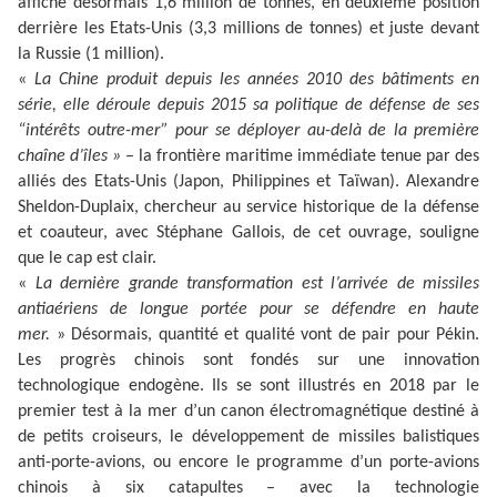
affiche désormais 1,6 million de tonnes, en deuxième position
derrière les Etats-Unis (3,3 millions de tonnes) et juste devant
la Russie (1 million).
«
La Chine produit depuis les années 2010 des bâtiments en
série, elle déroule depuis 2015 sa politique de défense de ses
“intérêts outre-mer” pour se déployer au-delà de la première
chaîne d’îles »
– la frontière maritime immédiate tenue par des
alliés des Etats-Unis (Japon, Philippines et Taïwan). Alexandre
Sheldon-Duplaix, chercheur au service historique de la défense
et coauteur, avec Stéphane Gallois, de cet ouvrage, souligne
que le cap est clair.
«
La dernière grande transformation est l’arrivée de missiles
antiaériens de longue portée pour se défendre en haute
mer.
»
Désormais, quantité et qualité vont de pair pour Pékin.
Les progrès chinois sont fondés sur une innovation
technologique endogène. Ils se sont illustrés en 2018 par le
premier test à la mer d’un canon électromagnétique destiné à
de petits croiseurs, le développement de missiles balistiques
anti-porte-avions, ou encore le programme d’un porte-avions
chinois à six catapultes – avec la technologie