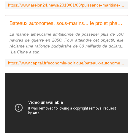
https://www.areion24.news/2019/01/03/puissance-maritime-americaine-la-maitrise-des-mers-est-elle-toujours-possible%E2%80%89/
Bateaux autonomes, sous-marins... le projet pharaonique de l'US Navy pour contrer la Chine
La marine américaine ambitionne de posséder plus de 500
navires de guerre en 2050. Pour atteindre cet objectif, elle
réclame une rallonge budgétaire de 60 milliards de dollars.,
"La Chine a sur...
https://www.capital.fr/economie-politique/bateaux-autonomes-sous-marins-le-projet-pharaonique-de-lus-navy-pour-contrer-la-chine-1381894