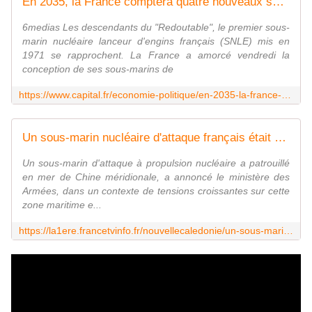
En 2035, la France comptera quatre nouveaux sous-marins nucléaires, discrets "comme un banc de crevettes"
6medias Les descendants du "Redoutable", le premier sous-
marin nucléaire lanceur d'engins français (SNLE) mis en
1971 se rapprochent. La France a amorcé vendredi la
conception de ses sous-marins de
https://www.capital.fr/economie-politique/en-2035-la-france-comptera-quatre-nouveaux-sous-marins-nucleaires-discrets-comme-un-banc-de-crevettes-1394669
Un sous-marin nucléaire d'attaque français était en mer de Chine - Nouvelle-Calédonie la 1ère
Un sous-marin d'attaque à propulsion nucléaire a patrouillé
en mer de Chine méridionale, a annoncé le ministère des
Armées, dans un contexte de tensions croissantes sur cette
zone maritime e...
https://la1ere.francetvinfo.fr/nouvellecaledonie/un-sous-marin-nucleaire-d-attaque-francais-etait-en-mer-de-chine-933160.html