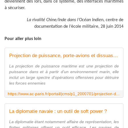
deviennent dès lors, dans ce système, des interfaces maritimes
à sécuriser.
La rivalité Chine/Inde dans l’Océan Indie
n, centre de
documentation de l’école militaire, 28 juin 2014
Pour aller plus loin
Projection de puissance, porte-avions et dissuasion nucléaire
La projection de puissance maritime est une projection de
puissance dans et à partir d'un environnement marin, elle
inclut un large spectre d'opérations offensives pour détruire
les forces ennemies
https://www.ac-paris.fr/portail/jcms/p1_2000701/projection-de-puissance-porte-avions-et-dissuasion-nucleaire
La diplomatie navale : un outil de soft power ?
La diplomatie étant notamment affaire de représentation, les
flottes militaires offrent un outil efficace. Les navires de