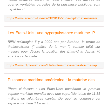
guerre, véritables parcelles de la puissance publique, sont
capables d'...
https://www.areion24.news/2020/06/25/la-diplomatie-navale-un-outil-de-soft-power/
Les Etats-Unis, une hyperpuissance maritime. Pourquoi ?
BIEN qu'imaginé il y a 2000 ans par Strabon, le terme de
thalassokrator (" maître de la mer ") semble taillé sur
mesure pour décrire la position des Etats-Unis depuis 70
ans. La carte jointe ...
https://www.diploweb.com/Etats-Unis-thalassokrator-mais-pas.html
Puissance maritime américaine : la maîtrise des mers est-elle toujours possible ?
Photo ci-dessus : Les États-Unis possèdent le premier
espace maritime mondial avec une superficie totale de 11,35
millions de kilomètres carrés. De quoi se compose cet
espace maritime ? En avri...