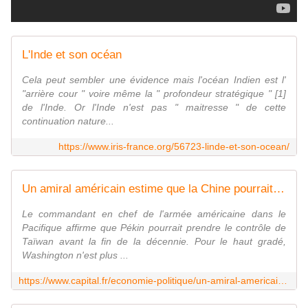
L'Inde et son océan
Cela peut sembler une évidence mais l'océan Indien est l'
"arrière cour " voire même la " profondeur stratégique " [1]
de l'Inde. Or l'Inde n'est pas " maitresse " de cette
continuation nature...
https://www.iris-france.org/56723-linde-et-son-ocean/
Un amiral américain estime que la Chine pourrait envahir Taïwan d'ici 2030
Le commandant en chef de l'armée américaine dans le
Pacifique affirme que Pékin pourrait prendre le contrôle de
Taïwan avant la fin de la décennie. Pour le haut gradé,
Washington n'est plus ...
https://www.capital.fr/economie-politique/un-amiral-americain-estime-que-la-chine-pourrait-envahir-taiwan-dici-2030-1397165