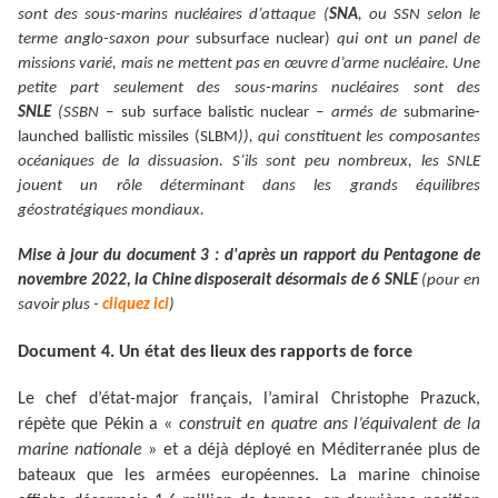
sont des sous-marins nucléaires d’attaque
(
SNA
, ou SSN selon le
terme anglo-saxon pour
subsurface nuclear)
qui ont un panel de
missions varié, mais ne mettent pas en œuvre d’arme nucléaire.
Une
petite part seulement des sous-marins nucléaires sont des
SNLE
(SSBN –
sub surface balistic nuclear
– armés de
submarine-
launched ballistic missiles (SLBM
)), qui constituent les composantes
océaniques de la dissuasion. S’ils sont peu nombreux, les SNLE
jouent un rôle déterminant dans les grands équilibres
géostratégiques mondiaux.
Mise à jour du document 3 : d'après un rapport du Pentagone de
novembre 2022, la Chine disposerait désormais de 6 SNLE
(pour en
savoir plus -
cliquez ici
)
Document 4. Un état des lieux des rapports de force
Le chef d’état-major français, l’amiral Christophe Prazuck,
répète que Pékin a
«
construit en quatre ans l’équivalent de la
marine nationale
»
et a déjà déployé en Méditerranée plus de
bateaux que les armées européennes. La marine chinoise