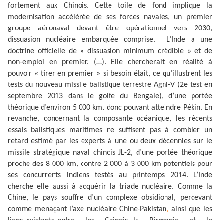
fortement aux Chinois. Cette toile de fond implique la
modernisation accélérée de ses forces navales, un premier
groupe aéronaval devant être opérationnel vers 2030,
dissuasion nucléaire embarquée comprise. L’Inde a une
doctrine officielle de « dissuasion minimum crédible » et de
non-emploi en premier. (…). Elle chercherait en réalité à
pouvoir « tirer en premier » si besoin était, ce qu’illustrent les
tests du nouveau missile balistique terrestre Agni-V (2e test en
septembre 2013 dans le golfe du Bengale), d’une portée
théorique d’environ 5 000 km, donc pouvant atteindre Pékin. En
revanche, concernant la composante océanique, les récents
essais balistiques maritimes ne suffisent pas à combler un
retard estimé par les experts à une ou deux décennies sur le
missile stratégique naval chinois JL-2, d’une portée théorique
proche des 8 000 km, contre 2 000 à 3 000 km potentiels pour
ses concurrents indiens testés au printemps 2014. L’Inde
cherche elle aussi à acquérir la triade nucléaire. Comme la
Chine, le pays souffre d’un complexe obsidional, percevant
comme menaçant l’axe nucléaire Chine-Pakistan
,
ainsi que les