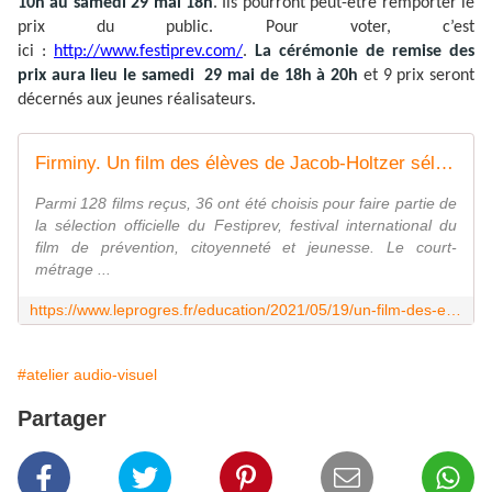
10h au samedi 29 mai 18h
. Ils pourront peut-être remporter le
prix du public. Pour voter, c’est
ici :
http://www.festiprev.com/
.
La cérémonie de remise des
prix aura lieu le samedi 29 mai de 18h à 20h
et 9 prix seront
décernés aux jeunes réalisateurs.
Firminy. Un film des élèves de Jacob-Holtzer sélectionné au Festiprev
Parmi 128 films reçus, 36 ont été choisis pour faire partie de
la sélection officielle du Festiprev, festival international du
film de prévention, citoyenneté et jeunesse. Le court-
métrage ...
https://www.leprogres.fr/education/2021/05/19/un-film-des-eleves-de-jacob-holtzer-selectionne-au-festiprev
#atelier audio-visuel
Partager