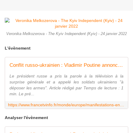
Veronika Melkozerova - The Kyiv Independent (Kyiv) - 24 janvier 2022
L'évènement
Conflit russo-ukrainien : Vladimir Poutine annonce une "opération militaire" en Ukraine, Kiev dénonce une "invasion de grande ampleur"
Le président russe a pris la parole à la télévision à la
surprise générale et a appelé les soldats ukrainiens "à
déposer les armes". Article rédigé par Temps de lecture : 1
min. Le pré...
https://www.francetvinfo.fr/monde/europe/manifestations-en-ukraine/conflit-russo-ukrainien-vladimir-poutine-annonce-une-operation-militaire-en-ukraine-kiev-denonce-une-invasion-de-grande-ampleur_4978668.html
Analyser l'évènement