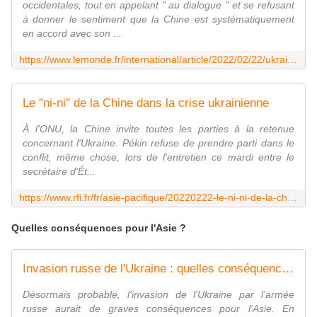
occidentales, tout en appelant " au dialogue " et se refusant
à donner le sentiment que la Chine est systématiquement
en accord avec son ...
https://www.lemonde.fr/international/article/2022/02/22/ukraine-la-chine-evite-de-s-engager-publiquement-aux-cotes-de-la-russie_6114810_3210.html
Le "ni-ni" de la Chine dans la crise ukrainienne
À l'ONU, la Chine invite toutes les parties à la retenue
concernant l'Ukraine. Pékin refuse de prendre parti dans le
conflit, même chose, lors de l'entretien ce mardi entre le
secrétaire d'Ét...
https://www.rfi.fr/fr/asie-pacifique/20220222-le-ni-ni-de-la-chine-dans-la-crise-ukrainienne
Quelles conséquences pour l'Asie ?
Invasion russe de l'Ukraine : quelles conséquences pour l'Asie ?
Désormais probable, l'invasion de l'Ukraine par l'armée
russe aurait de graves conséquences pour l'Asie. En