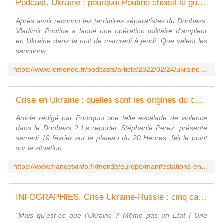
Podcast. Ukraine : pourquoi Poutine choisit la guerre
Après avoir reconnu les territoires séparatistes du Donbass,
Vladimir Poutine a lancé une opération militaire d'ampleur
en Ukraine dans la nuit de mercredi à jeudi. Que valent les
sanctions ...
https://www.lemonde.fr/podcasts/article/2022/02/24/ukraine-pourquoi-poutine-choisit-la-guerre_6115017_5463015.html
Crise en Ukraine : quelles sont les origines du conflit ?
Article rédigé par Pourquoi une telle escalade de violence
dans le Donbass ? La reporter Stéphanie Perez, présente
samedi 19 février sur le plateau du 20 Heures, fait le point
sur la situation...
https://www.francetvinfo.fr/monde/europe/manifestations-en-ukraine/crise-en-ukraine-quelles-sont-les-origines-du-conflit_4970961.html
INFOGRAPHIES. Crise Ukraine-Russie : cinq cartes pour comprendre le conflit et ses origines
"Mais qu'est-ce que l'Ukraine ? Même pas un Etat ! Une