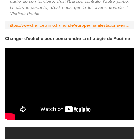
partie de son territoire, c'est l'Europe centrale, l'autre partie,
la plus importante, c'est nous qui la lui avons donnée !"
Vladimir Poutin...
https://www.francetvinfo.fr/monde/europe/manifestations-en-ukraine/infographies-crise-ukraine-russie-cinq-cartes-pour-comprendre-le-conflit-et-ses-origines_4975641.html
Changer d'échelle pour comprendre la stratégie de Poutine