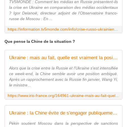
TV5MONDE : Comment les médias en Russie présentent-ils
la crise en Ukraine en comparaison des médias occidentaux
? Igor Delanoë, directeur adjoint de l'Observatoire franco-
russe de Moscou : En ...
https://information.tv5monde.com/info/crise-russo-ukrainienne-comment-les-russes-percoivent-ils-l-escalade-des-tensions-444975
Que pense la Chine de la situation ?
Ukraine : mais au fait, quelle est vraiment la position de la Chine face à la Russie ?
Alors que la crise entre la Russie et l'Ukraine s'est intensifiée
ce week-end, la Chine semble avoir une position ambiguë.
Après un rapprochement avec la Russie fin janvier, Wang Yi,
le ministre...
https://www.iris-france.org/164961-ukraine-mais-au-fait-quelle-est-vraiment-la-position-de-la-chine-face-a-la-russie/
Ukraine : la Chine évite de s'engager publiquement aux côtés de la Russie
Pékin soutient Moscou dans la perspective de sanctions