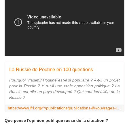
La Russie de Poutine en 100 questions
Pourquoi Vladimir Poutine est-il si populaire ? A-t-il un projet
pour la Russie ? Y a-t-il une vraie opposition politique ? La
Russie est-elle un pays développé ? Qui sont les alliés de la
Russie ?
https://www.ifri.org/fr/publications/publications-ifri/ouvrages-ifri/russie-de-poutine-100-questions
Que pense l'opinion publique russe de la situation ?