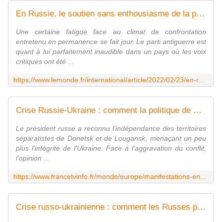
En Russie, le soutien sans enthousiasme de la population à Vladimir Poutine
Une certaine fatigue face au climat de confrontation
entretenu en permanence se fait jour. Le parti antiguerre est
quant à lui parfaitement inaudible dans un pays où les voix
critiques ont été ...
https://www.lemonde.fr/international/article/2022/02/23/en-russie-le-soutien-sans-enthousiasme-de-la-population-a-vladimir-poutine_6114964_3210.html
Crise Russie-Ukraine : comment la politique de Vladimir Poutine est-elle perçue par la population russe ?
Le président russe a reconnu l'indépendance des territoires
séparatistes de Donetsk et de Lougansk, menaçant un peu
plus l'intégrité de l'Ukraine. Face à l'aggravation du conflit,
l'opinion ...
https://www.francetvinfo.fr/monde/europe/manifestations-en-ukraine/crise-russie-ukraine-comment-la-politique-de-vladimir-poutine-est-elle-percue-par-la-population-russe_4975326.html
Crise russo-ukrainienne : comment les Russes perçoivent-ils l'escalade des tensions ?