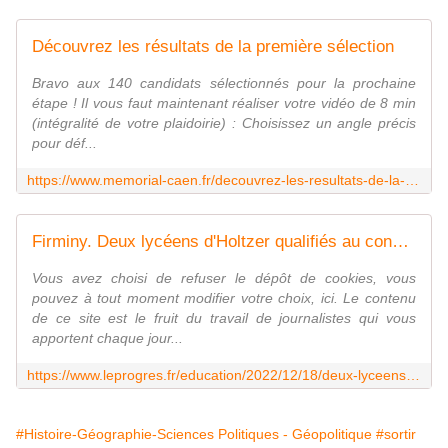
Découvrez les résultats de la première sélection
Bravo aux 140 candidats sélectionnés pour la prochaine
étape ! Il vous faut maintenant réaliser votre vidéo de 8 min
(intégralité de votre plaidoirie) : Choisissez un angle précis
pour déf...
https://www.memorial-caen.fr/decouvrez-les-resultats-de-la-premiere-selection
Firminy. Deux lycéens d'Holtzer qualifiés au concours de plaidoiries de Caen
Vous avez choisi de refuser le dépôt de cookies, vous
pouvez à tout moment modifier votre choix, ici. Le contenu
de ce site est le fruit du travail de journalistes qui vous
apportent chaque jour...
https://www.leprogres.fr/education/2022/12/18/deux-lyceens-d-holtzer-qualifies-au-concours-de-plaidoiries-de-caen
#Histoire-Géographie-Sciences Politiques - Géopolitique
#sortir