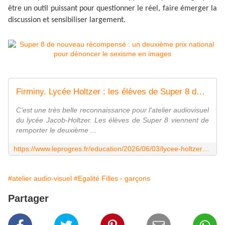
être un outil puissant pour questionner le réel, faire émerger la
discussion et sensibiliser largement.
Firminy. Lycée Holtzer : les élèves de Super 8 décrochent le 2e prix du concours " Buzzons contre le sexisme "
C'est une très belle reconnaissance pour l'atelier audiovisuel
du lycée Jacob-Holtzer. Les élèves de Super 8 viennent de
remporter le deuxième ...
https://www.leprogres.fr/education/2026/06/03/lycee-holtzer-les-eleves-de-super-8-decrochent-le-2-sup-e-sup-prix-du-concours-buzzons-contre-le-sexisme
#atelier audio-visuel
#Egalité Filles - garçons
Partager