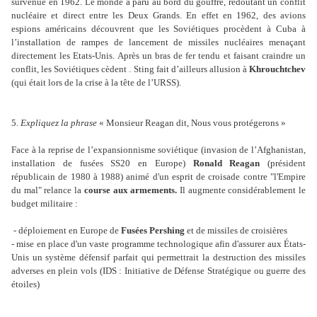
survenue en 1962. Le monde a paru au bord du gouffre, redoutant un conflit
nucléaire et direct entre les Deux Grands. En effet en 1962, des avions
espions américains découvrent que les Soviétiques procèdent à Cuba à
l’installation de rampes de lancement de missiles nucléaires menaçant
directement les Etats-Unis. Après un bras de fer tendu et faisant craindre un
conflit, les Soviétiques cèdent . Sting fait d’ailleurs allusion à
Khrouchtchev
(qui était lors de la crise à la tête de l’URSS).
5.
Expliquez la phrase
« Monsieur Reagan dit, Nous vous protégerons »
Face à la reprise de l’expansionnisme soviétique (invasion de l’Afghanistan,
installation de fusées SS20 en Europe)
Ronald Reagan
(président
républicain de 1980 à 1988) animé d'un esprit de croisade contre "l'Empire
du mal" relance la
course aux armements.
Il augmente considérablement le
budget militaire :
- déploiement en Europe de
Fusées Pershing
et de missiles de croisières
- mise en place d'un vaste programme technologique afin d'assurer aux États-
Unis un système défensif parfait qui permettrait la destruction des missiles
adverses en plein vols (IDS : Initiative de Défense Stratégique ou guerre des
étoiles)