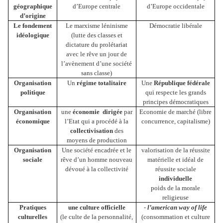
géographique
d’Europe centrale
d’Europe occidentale
d’origine
Le fondement
Le marxisme léninisme
Démocratie libérale
idéologique
(lutte des classes et
dictature du prolétariat
avec le rêve un jour de
l’avènement d’une société
sans classe)
Organisation
Un
régime totalitaire
Une
République fédérale
politique
qui respecte les grands
principes démocratiques
Organisation
une
économie
dirigée
par
Economie de marché (libre
économique
l’Etat qui a procédé à la
concurrence, capitalisme)
collectivisation
des
moyens de production
Organisation
Une société encadrée et le
valorisation de la réussite
sociale
rêve d’un homme nouveau
matérielle et idéal de
dévoué à la collectivité
réussite sociale
individuelle
poids de la morale
religieuse
Pratiques
une culture officielle
-
l’american way of life
culturelles
(le culte de la personnalité,
(consommation et culture