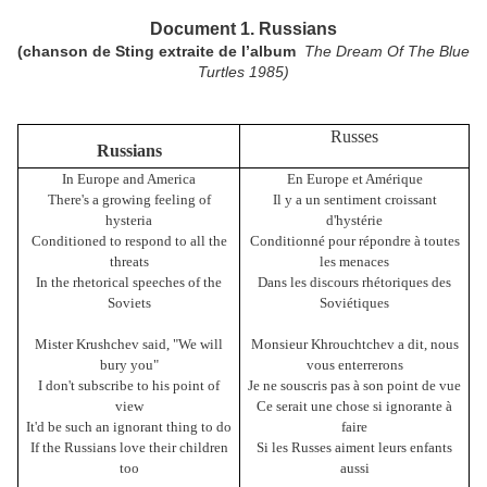
Document 1. Russians
(chanson de Sting extraite de l’album
The Dream Of The Blue
Turtles 1985)
Russes
Russians
In Europe and America
En Europe et Amérique
There's a growing feeling of
Il y a un sentiment croissant
hysteria
d'hystérie
Conditioned to respond to all the
Conditionné pour répondre à toutes
threats
les menaces
In the rhetorical speeches of the
Dans les discours rhétoriques des
Soviets
Soviétiques
Mister Krushchev said, "We will
Monsieur Khrouchtchev a dit, nous
bury you"
vous enterrerons
I don't subscribe to his point of
Je ne souscris pas à son point de vue
view
Ce serait une chose si ignorante à
It'd be such an ignorant thing to do
faire
If the Russians love their children
Si les Russes aiment leurs enfants
too
aussi