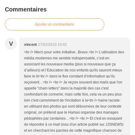
Commentaires
Ajouter un commentaire
V
vincent
27/02/2010 10:42
<br /> Merci pour votre initiative...Bravo.<br /> L’utilisation des
média modernes me semble indispensable, c’est en
associant les nouveaux media (plus si nouveaux que ça
d’ailleurs) et l’Education de nos enfants qu'ils sauront mieux
faire le tri<br /> dans le flux constant d’information qu’ils
reçoivent…<br /> <br /> Je reçois souvent des mails que l'on
appelle "chain letters" dans la majorité des cas c'est
confondant de connerie; mais cette fois, cela va un peu plus
loin c'est carremment de l'incitation à la<br /> haine raciale:
en utilisant des photos qui sont détournées de leur contexte
original, on prétend que le Hamas organise des mariages
pédophiles par centaines ...<br /> <br /> Et c'est en essayant
de répondre à ce mail (issu d'un article publié sur JJSNEWS)
et en cherchant les paroles de cette magnifique chanson de