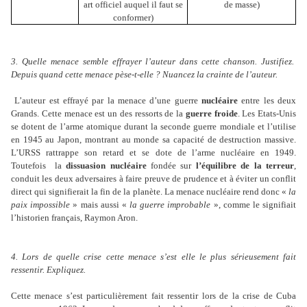
art officiel auquel il faut se
de masse)
conformer)
3. Quelle menace semble effrayer l’auteur dans cette chanson. Justifiez.
Depuis quand cette menace pèse-t-elle ? Nuancez la crainte de l’auteur.
L’auteur est effrayé par la menace d’une guerre
nucléaire
entre les deux
Grands. Cette menace est un des ressorts de la
guerre froide
. Les Etats-Unis
se dotent de l’arme atomique durant la seconde guerre mondiale et l’utilise
en 1945 au Japon, montrant au monde sa capacité de destruction massive.
L’URSS rattrappe son retard et se dote de l’arme nucléaire en 1949.
Toutefois
la
dissuasion nucléaire
fondée sur
l’équilibre de la terreur
,
conduit les deux adversaires à faire preuve de prudence et à éviter un conflit
direct qui signifierait la fin de la planète. La menace nucléaire rend donc «
la
paix impossible
» mais aussi «
la guerre improbable
», comme le signifiait
l’historien français, Raymon Aron.
4. Lors de quelle crise cette menace s’est elle le plus sérieusement fait
ressentir. Expliquez.
Cette menace s’est particulièrement fait ressentir lors de la crise de Cuba