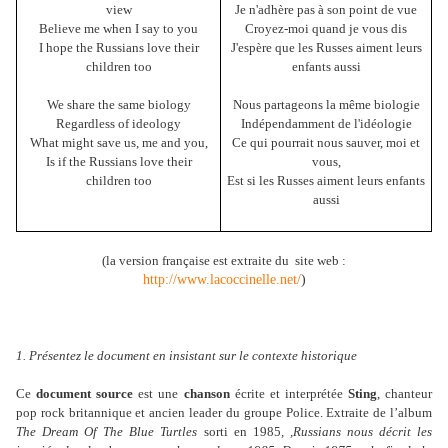
view
Je n'adhère pas à son point de vue
Believe me when I say to you
Croyez-moi quand je vous dis
I hope the Russians love their
J'espère que les Russes aiment leurs
children too
enfants aussi
We share the same biology
Nous partageons la même biologie
Regardless of ideology
Indépendamment de l'idéologie
What might save us, me and you,
Ce qui pourrait nous sauver, moi et
Is if the Russians love their
vous,
children too
Est si les Russes aiment leurs enfants
aussi
(la version française est extraite du
site web :
http://www.lacoccinelle.net/
)
1. Présentez le document en insistant sur le contexte historique
Ce
document source
est une
chanson
écrite et interprétée
Sting
, chanteur
pop rock britannique et ancien leader du groupe Police. Extraite de l’album
The Dream Of The Blue
Turtles
sorti en 1985
, ,Russians
nous décrit les