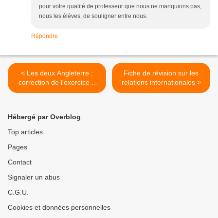
pour votre qualité de professeur que nous ne manquions pas,
nous les élèves, de souligner entre nous.
Répondre
< Les deux Angleterre :
Fiche de révision sur les
correction de l'exercice A
relations internationales >
(bac blanc 1ière)
Hébergé par Overblog
Top articles
Pages
Contact
Signaler un abus
C.G.U.
Cookies et données personnelles