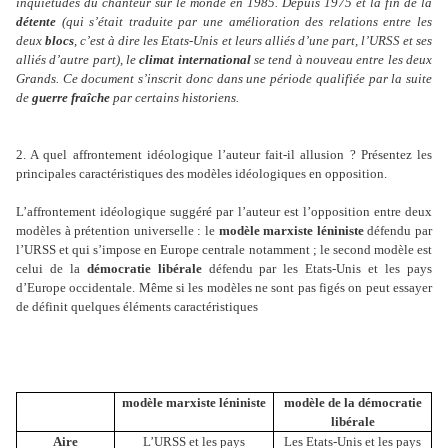
inquiétudes du chanteur sur le monde en 1985. Depuis 1975 et la fin de la
détente
(qui s’était traduite par une amélioration des relations entre les
deux
blocs
, c’est à dire les Etats-Unis et leurs alliés d’une part, l’URSS et ses
alliés d’autre part), le
climat international
se tend à nouveau entre les deux
Grands. Ce document s’inscrit donc dans une période qualifiée par la suite
de
guerre fraîche
par certains historiens.
2. A quel affrontement idéologique l’auteur fait-il allusion ? Présentez les
principales caractéristiques des modèles idéologiques en opposition.
L’affrontement idéologique suggéré par l’auteur est l’opposition entre deux
modèles à prétention universelle : le
modèle marxiste léniniste
défendu par
l’URSS et qui s’impose en Europe centrale notamment ; le second modèle est
celui de la
démocratie libérale
défendu par les Etats-Unis et les pays
d’Europe occidentale. Même si les modèles ne sont pas figés on peut essayer
de définit quelques éléments caractéristiques
modèle marxiste léniniste
modèle de la démocratie
libérale
Aire
L’URSS et les pays
Les Etats-Unis et les pays