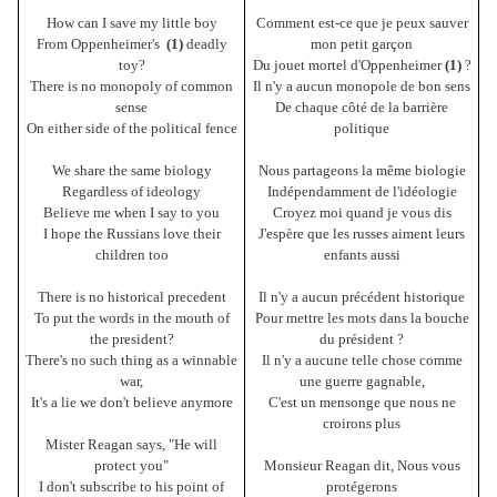
How can I save my little boy
Comment est-ce que je peux sauver
From Oppenheimer's
(1)
deadly
mon petit garçon
toy?
Du jouet mortel d'Oppenheimer
(1)
?
There is no monopoly of common
Il n'y a aucun monopole de bon sens
sense
De chaque côté de la barrière
On either side of the political fence
politique
We share the same biology
Nous partageons la même biologie
Regardless of ideology
Indépendamment de l'idéologie
Believe me when I say to you
Croyez moi quand je vous dis
I hope the Russians love their
J'espère que les russes aiment leurs
children too
enfants aussi
There is no historical precedent
Il n'y a aucun précédent historique
To put the words in the mouth of
Pour mettre les mots dans la bouche
the president?
du président ?
There's no such thing as a winnable
Il n'y a aucune telle chose comme
war,
une guerre gagnable,
It's a lie we don't believe anymore
C'est un mensonge que nous ne
croirons plus
Mister Reagan says, "He will
protect you"
Monsieur Reagan dit, Nous vous
I don't subscribe to his point of
protégerons