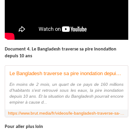
Document 4. Le Bangladesh traverse sa pire inondation
depuis 10 ans
Le Bangladesh traverse sa pire inondation depuis 10 ans
En moins de 2 mois, un quart de ce pays de 160 millions
d'habitants s'est retrouvé sous les eaux, la pire inondation
depuis 10 ans. Et la situation du Bangladesh pourrait encore
empirer à cause d...
https://www.brut.media/fr/videos/le-bangladesh-traverse-sa-pire-inondation-depuis-10-ans
Pour aller plus loin