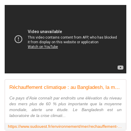
Réchauffement climatique : au Bangladesh, la mer engloutit les terres à un rythme parmi les plus rapides au monde
Ce pays d'Asie connaît par endroits une élévation du niveau
des mers plus de 60 % plus importante que la moyenne
mondiale, alerte une étude. Le Bangladesh est un
laboratoire de la crise climati...
https://www.sudouest.fr/environnement/mer/rechauffement-climatique-au-bangladesh-la-mer-engloutit-les-terres-a-un-rythme-parmi-les-plus-rapides-au-monde-20155949.php