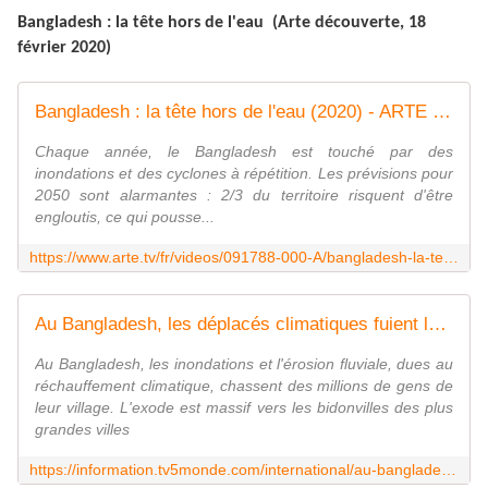
Bangladesh : la tête hors de l'eau (Arte découverte, 18
février 2020)
Bangladesh : la tête hors de l'eau (2020) - ARTE Reportage - Regarder le documentaire complet | ARTE
Chaque année, le Bangladesh est touché par des
inondations et des cyclones à répétition. Les prévisions pour
2050 sont alarmantes : 2/3 du territoire risquent d'être
engloutis, ce qui pousse...
https://www.arte.tv/fr/videos/091788-000-A/bangladesh-la-tete-hors-de-l-eau-2020/
Au Bangladesh, les déplacés climatiques fuient la montée des eaux
Au Bangladesh, les inondations et l'érosion fluviale, dues au
réchauffement climatique, chassent des millions de gens de
leur village. L'exode est massif vers les bidonvilles des plus
grandes villes
https://information.tv5monde.com/international/au-bangladesh-les-deplaces-climatiques-fuient-la-montee-des-eaux-15558