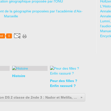
rmation géographique proposée par l'ONU
Holtze
L'Hist
nt de la géographie proposées par l'académie d'Aix-
Annale
Marseille
Annale
Lumni,
l'audio
Manuel
Encycl
st
0
Histoire
Peur des filles ?
Enfin rassuré ?
correction DS 2 classe de 2nde 3 : Nador et Melilla, deux villes qui s'attirent et qui s'opposent