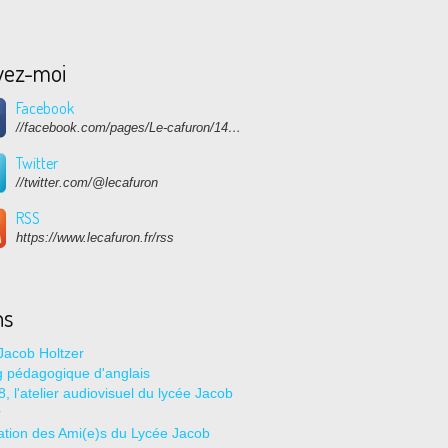
vez-moi
Facebook
//facebook.com/pages/Le-cafuron/1415682768741632
Twitter
//twitter.com/@lecafuron
RSS
https://www.lecafuron.fr/rss
ns
Jacob Holtzer
g pédagogique d'anglais
, l'atelier audiovisuel du lycée Jacob
r
ation des Ami(e)s du Lycée Jacob