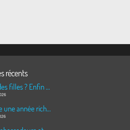
es récents
Peur des filles ? Enfin rassuré ?
2026
Encore une année riche en cinéma pour Super 8 !
026