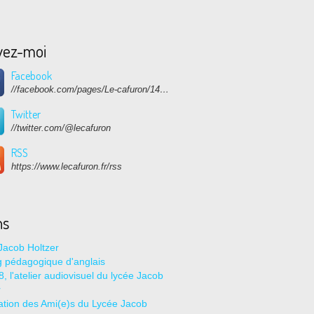
vez-moi
Facebook
//facebook.com/pages/Le-cafuron/1415682768741632
Twitter
//twitter.com/@lecafuron
RSS
https://www.lecafuron.fr/rss
ns
Jacob Holtzer
g pédagogique d'anglais
, l'atelier audiovisuel du lycée Jacob
r
ation des Ami(e)s du Lycée Jacob