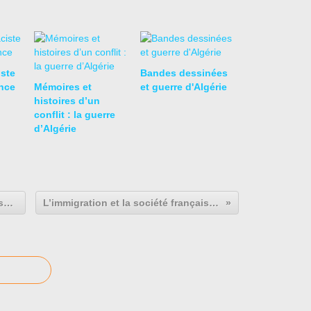
iste
Bandes dessinées
nce
Mémoires et
et guerre d'Algérie
histoires d’un
conflit : la guerre
d’Algérie
Une puissance complète qui s’assume (1941-1947)
L’immigration et la société française au XXe siècle.