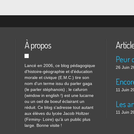
À propos
Articl
Lancé en 2006, ce blog pédagogique
26 Juin 
d'histoire-géographie et d'éducation
morale et civique (E.M.C.) tire son
nom d'un terme issu du parler gaga
(le parler stéphanois) ; le cafuron
11 Juin 2
(window in english !) est une lucarne
ou un oeil de boeuf éclairant un
réduit. Ce blog s'adresse tout autant
11 Juin 2
aux élèves du lycée Jacob Holtzer
(Firminy- Loire) qu'à un public plus
large. Bonne visite !