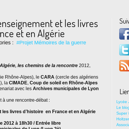
Sui
’enseignement et les livres
ance et en Algérie
ories :
#Projet Mémoires de la guerre
Algérie, les chemins de la rencontre
2012,
ie Rhône-Alpes), le
CARA
(cercle des algériens
), la
CIMADE
,
Coup de soleil en Rhône-Alpes
enariat avec les
Archives municipales de Lyon
Lie
t à une rencontre-débat :
Lycée 
Le blo
les livres d’histoire
en France et en Algérie
Super 8
Holtze
 2012 à 18h30 / Entrée libre
Associ
nicipales de Lyon (Lyon 2è)