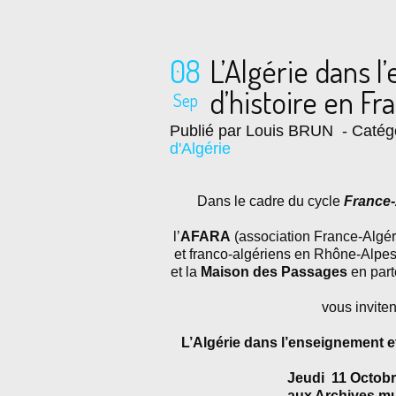
08
L’Algérie dans l
d’histoire en Fr
Sep
Publié par Louis BRUN
- Catég
d'Algérie
Dans le cadre du cycle
France-
l’
AFARA
(association France-Algér
et franco-algériens en Rhône-Alpes
et la
Maison
des Passages
en part
vous inviten
L’Algérie dans l’enseignement et 
Jeudi 11 Octobre
aux Archives mu