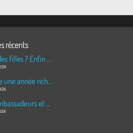
es récents
Peur des filles ? Enfin rassuré ?
2026
Encore une année riche en cinéma pour Super 8 !
026
Les ambassadeurs et SUPER 8 - La solidarité en action
026