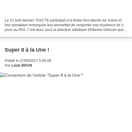
Le 12 avril dernier, Tria'CTE participait à la finale Nos talents sur scène et
leur prestation remarquée leur permettait de remporter une résidence de 3
jours au PAX. C'est donc sous la direction artistique d'Etienne Delesse que
le jeune groupe , du 29...
Super 8 à la Une !
Publié le 27/09/2017 à 06:08
Par
Louis BRUN