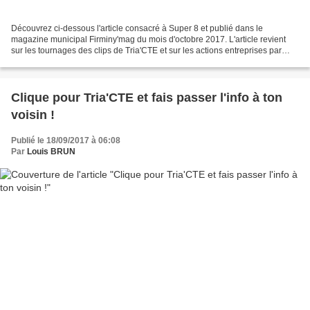
Découvrez ci-dessous l'article consacré à Super 8 et publié dans le
magazine municipal Firminy'mag du mois d'octobre 2017. L'article revient
sur les tournages des clips de Tria'CTE et sur les actions entreprises par
Super 8. Les clips seront d'ailleurs...
Clique pour Tria'CTE et fais passer l'info à ton
voisin !
Publié le 18/09/2017 à 06:08
Par
Louis BRUN