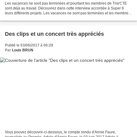
Les vacances ne sont pas terminées et pourtant les membres de Tria'CTE
sont déjà au travail. Découvrez dans cette interview accordée à Super 8
leurs différents projets. Les vacances ne sont pas terminées et les membres
de Tria'CTE sont déjà au travail....
Des clips et un concert très appréciés
Publié le 03/06/2017 à 06:28
Par
Louis BRUN
Vous pouvez découvrir-ci-dessous, le compte rendu d'Annie Faure,
journaliste au Progrès. Article d'Annie Faure, le 03 juin 2017 Article à