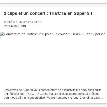
projection de « Ça reste entre nous » et de « Tam-Tam...
2 clips et un concert : Tria'CTE en Super 8 !
Publié le 18/05/2017 à 14:13
Par
Louis BRUN
Les élèves de Super 8 vous présenteront en exclusivité les deux clips qu'ils
ont réalisés pour Tria'CTE ! Cerise sur la pellicule, le groupe sera présent
pour nous offrir un concert privé ! Venez nombreux le jeudi 1ier juin à partir
de 12h50 (salle de...