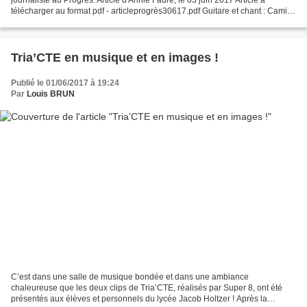
télécharger au format pdf - articleprogrès30617.pdf Guitare et chant : Camille
DELORME Basse : Tom BAURY Percussions...
Tria’CTE en musique et en images !
Publié le 01/06/2017 à 19:24
Par
Louis BRUN
C’est dans une salle de musique bondée et dans une ambiance
chaleureuse que les deux clips de Tria’CTE, réalisés par Super 8, ont été
présentés aux élèves et personnels du lycée Jacob Holtzer ! Après la