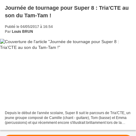
Journée de tournage pour Super 8 : Tria'CTE au
son du Tam-Tam !
Publié le 04/05/2017 à 16:54
Par
Louis BRUN
Depuis le début de l'année scolaire, Super 8 suit le parcours de Tria'CTE, un
jeune groupe composé de Camille (chant - guitare), Tom (basse) et Emma
(percussions) et qui récemment encore s'illustrait brillamment lors de la
finale du tremplin Nos Talents...