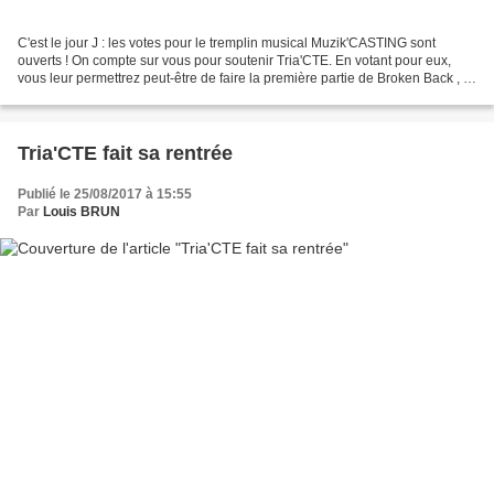
C'est le jour J : les votes pour le tremplin musical Muzik'CASTING sont
ouverts ! On compte sur vous pour soutenir Tria'CTE. En votant pour eux,
vous leur permettrez peut-être de faire la première partie de Broken Back , la
révélation électro folk, au...
Tria'CTE fait sa rentrée
Publié le 25/08/2017 à 15:55
Par
Louis BRUN