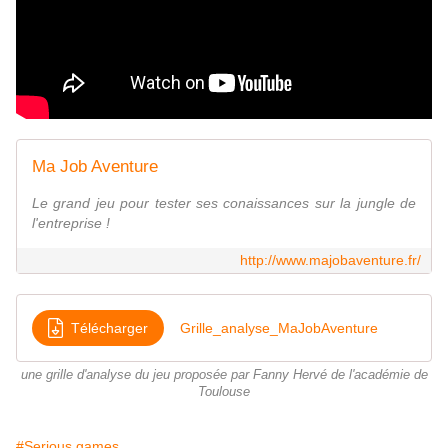
Ma Job Aventure
Le grand jeu pour tester ses conaissances sur la jungle de
l'entreprise !
http://www.majobaventure.fr/
Télécharger
Grille_analyse_MaJobAventure
une grille d'analyse du jeu proposée par Fanny Hervé de l'académie de
Toulouse
#Serious games