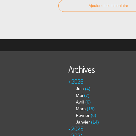
Ajouter un commentaire
Archives
2026
Juin
(4)
Mai
(7)
Avril
(6)
Mars
(15)
Février
(6)
Janvier
(14)
2025
2024