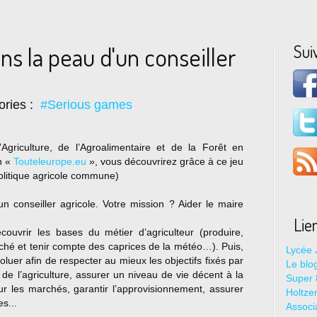
Sui
ns la peau d'un conseiller
ories :
#Serious games
griculture, de l’Agroalimentaire et de la Forêt en
on «
Touteleurope.eu
», vous découvrirez grâce à ce jeu
politique agricole commune)
n conseiller agricole. Votre mission ? Aider le maire
Lie
uvrir les bases du métier d’agriculteur (produire,
ché et tenir compte des caprices de la météo…). Puis,
Lycée 
oluer afin de respecter au mieux les objectifs fixés par
Le blo
é de l’agriculture, assurer un niveau de vie décent à la
Super 8
 sur les marchés, garantir l’approvisionnement, assurer
Holtze
s...
Associ