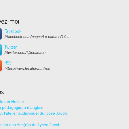
vez-moi
Facebook
//facebook.com/pages/Le-cafuron/1415682768741632
Twitter
//twitter.com/@lecafuron
RSS
https://www.lecafuron.fr/rss
ns
Jacob Holtzer
g pédagogique d'anglais
, l'atelier audiovisuel du lycée Jacob
r
ation des Ami(e)s du Lycée Jacob