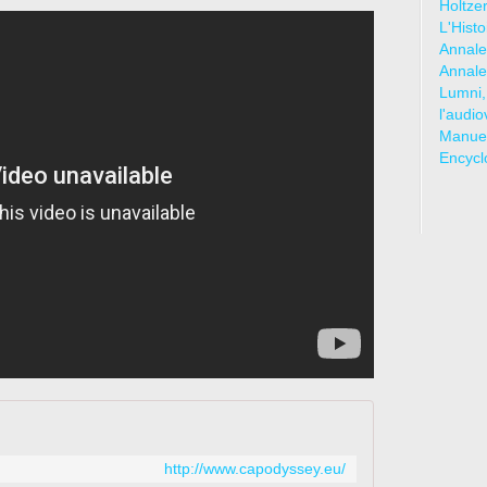
Holtze
L'Hist
Annale
Annale
Lumni,
l'audio
Manuel
Encycl
http://www.capodyssey.eu/