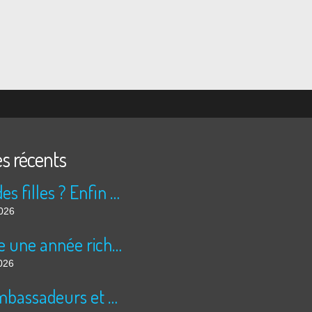
es récents
Peur des filles ? Enfin rassuré ?
2026
Encore une année riche en cinéma pour Super 8 !
026
Les ambassadeurs et SUPER 8 - La solidarité en action