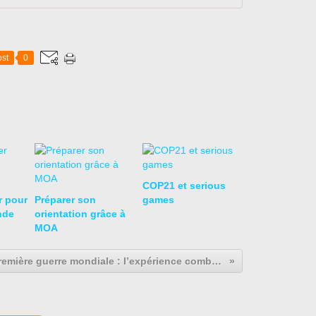
st
0
COP21 et serious
r pour
Préparer son
games
nde
orientation grâce à
MOA
La Première guerre mondiale : l’expérience combattante dans une guerre totale (correction étude d'un document)