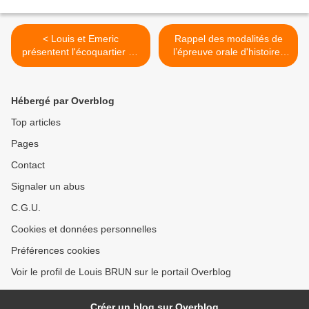
< Louis et Emeric
Rappel des modalités de
présentent l'écoquartier de
l’épreuve orale d'histoire-
Bonne (Grenoble)
géo de Terminale S
(option). >
Hébergé par Overblog
Top articles
Pages
Contact
Signaler un abus
C.G.U.
Cookies et données personnelles
Préférences cookies
Voir le profil de Louis BRUN sur le portail Overblog
Créer un blog sur Overblog